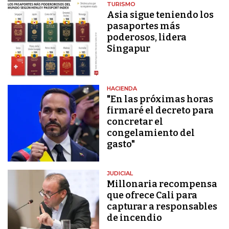
TURISMO
Asia sigue teniendo los
pasaportes más
poderosos, lidera
Singapur
HACIENDA
"En las próximas horas
firmaré el decreto para
concretar el
congelamiento del
gasto"
JUDICIAL
Millonaria recompensa
que ofrece Cali para
capturar a responsables
de incendio