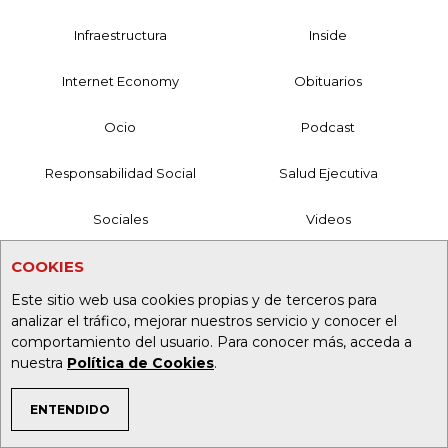
Infraestructura
Inside
Internet Economy
Obituarios
Ocio
Podcast
Responsabilidad Social
Salud Ejecutiva
Sociales
Videos
MANTÉNGASE CONECTADO
COOKIES
Este sitio web usa cookies propias y de terceros para
Mesa de Generación de Contenidos
analizar el tráfico, mejorar nuestros servicio y conocer el
comportamiento del usuario. Para conocer más, acceda a
Nuestros Productos
nuestra
Política de Cookies
.
Contáctenos
ENTENDIDO
TEMAS DE INTERÉS
Aviso de privacidad