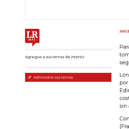
ANGE
Par
tom
Agregue a sus temas de interés
seg
Lon
Administre sus temas
por
Edi
cos
sin 
Con
(Fr