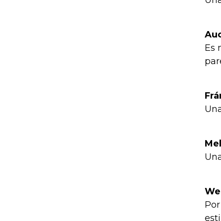
Una
Auc
Es 
par
Frá
Una
Mel
Una
Wel
Por
est