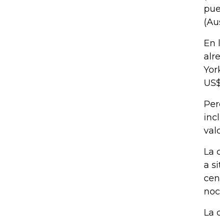
pue
(Au
En 
alr
Yor
US$
Per
inc
val
La 
a s
cen
noc
La 