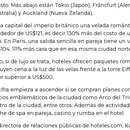
sto. Más abajo están Tokio (Japón), Fráncfurt (Al
stralia) y Auckland (Nueva Zelanda).
la capital del imperio británico una velada román
ededor de US$121, es decir 130% más del costo de 
k. En Paris, una salida sencilla en pareja tiene un
104, 111% más cara que en esa misma ciudad nor
o, si de lujo se trata, hoteles ofrecen paquetes r
luyen cena a la luz de las velas frente a la torre Ei
or superior a US$500.
cifra empieza a ascender si se compran planes con
itios emblemáticos de la ciudad como Arco del Triu
tro de la ciudad, entre otros. Además de activida
he de spa en pareja, casino y rumba en el hotel.
directora de relaciones públicas de hoteles.com, K