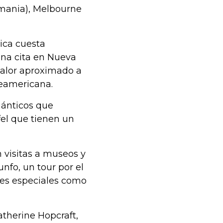
emania), Melbourne
tica cuesta
una cita en Nueva
 valor aproximado a
teamericana.
ománticos que
ffel que tienen un
 visitas a museos y
nfo, un tour por el
des especiales como
atherine Hopcraft,