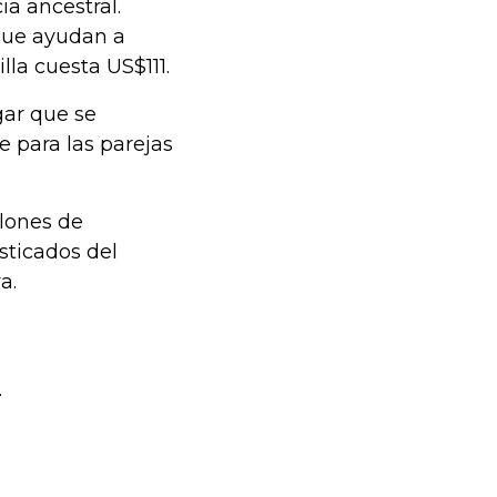
ia ancestral.
 que ayudan a
lla cuesta US$111.
gar que se
 para las parejas
llones de
isticados del
a.
.