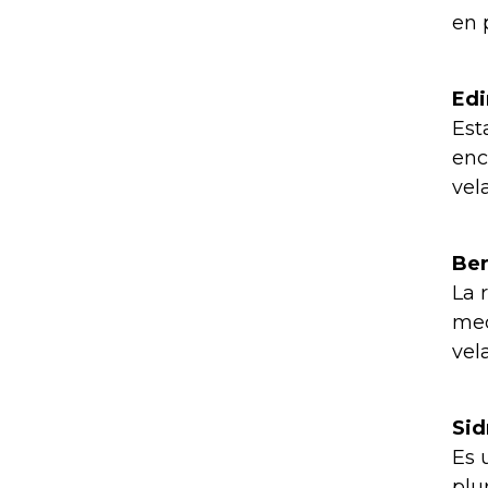
en 
Edi
Est
enc
vel
Ber
La 
med
vel
Sid
Es 
plu