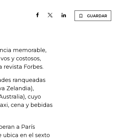
GUARDAR
iencia memorable,
vos y costosos,
 revista Forbes.
dades ranqueadas
va Zelandia),
ustralia), cuyo
taxi, cena y bebidas
peran a París
e ubica en el sexto