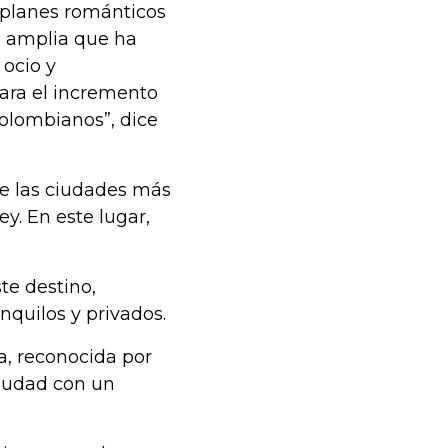
planes románticos
l amplia que ha
 ocio y
para el incremento
colombianos”, dice
 de las ciudades más
y. En este lugar,
ste destino,
quilos y privados.
a, reconocida por
ciudad con un