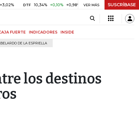
SUSCRÍBASE
10,34%
+0,10%
+0,98%
$ 416,91
+$ 0,05
+0,01%
DTF
UVR
VER MÁS
CAJA FUERTE
INDICADORES
INSIDE
BELARDO DE LA ESPRIELLA
ntre los destinos
ros