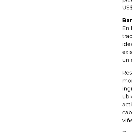
US$
Bar
En 
tra
ide
exi
un 
Res
mon
ing
ubi
act
cab
viñ