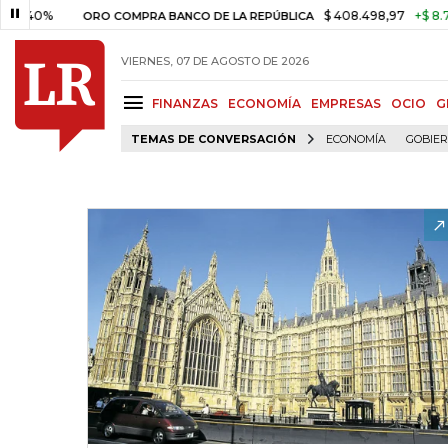
%
$ 408.498,97
+$ 8.753,81
ORO COMPRA BANCO DE LA REPÚBLICA
VIERNES, 07 DE AGOSTO DE 2026
FINANZAS
ECONOMÍA
EMPRESAS
OCIO
G
TEMAS DE CONVERSACIÓN
ECONOMÍA
GOBIE