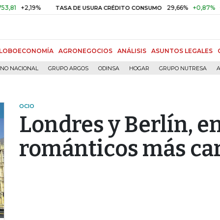
+2,19%
29,66%
+0,87%
+3,02%
TASA DE USURA CRÉDITO CONSUMO
LOBOECONOMÍA
AGRONEGOCIOS
ANÁLISIS
ASUNTOS LEGALES
RNO NACIONAL
GRUPO ARGOS
ODINSA
HOGAR
GRUPO NUTRESA
A
OCIO
Londres y Berlín, e
románticos más ca