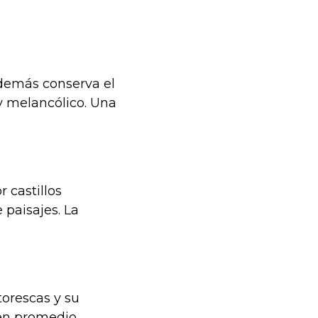
Además conserva el
 y melancólico. Una
 castillos
 paisajes. La
torescas y su
 en promedio