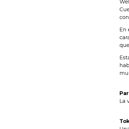
Wel
Cue
con
En 
car
que
Est
hab
mun
Par
La 
Tok