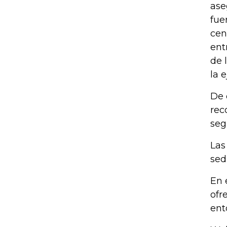
ase
fue
cen
ent
de 
la e
De 
rec
seg
Las
sed
En 
ofr
ent