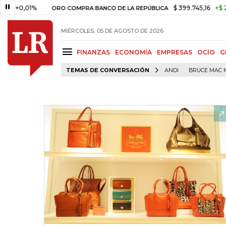
01%
$ 399.745,16
+$ 2.295,71
ORO COMPRA BANCO DE LA REPÚBLICA
MIÉRCOLES, 05 DE AGOSTO DE 2026
FINANZAS
ECONOMÍA
EMPRESAS
OCIO
G
TEMAS DE CONVERSACIÓN
ANDI
BRUCE MAC 