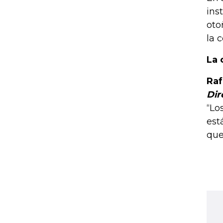
ins
oto
la 
La 
Raf
Dir
“Lo
est
que