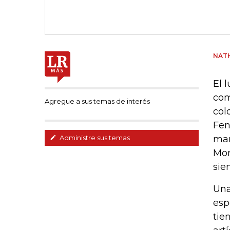
NATH
El 
com
Agregue a sus temas de interés
col
Fen
mar
Administre sus temas
Mon
sie
Una
esp
tie