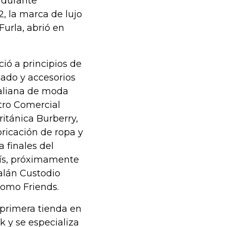
 durante
, la marca de lujo
Furla, abrió en
ió a principios de
zado y accesorios
taliana de moda
tro Comercial
itánica Burberry,
ricación de ropa y
 finales del
aís, próximamente
talán Custodio
como Friends.
 primera tienda en
 y se especializa