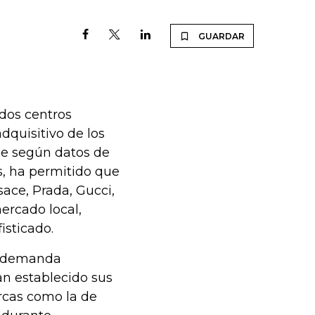
GUARDAR
idos centros
dquisitivo de los
ue según datos de
, ha permitido que
ace, Prada, Gucci,
mercado local,
isticado.
ás demanda
an establecido sus
arcas como la de