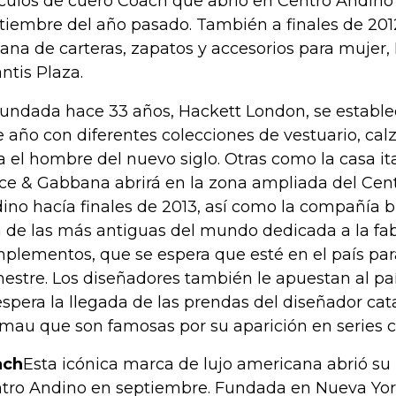
ículos de cuero Coach que abrió en Centro Andino
tiembre del año pasado. También a finales de 2012
liana de carteras, zapatos y accesorios para mujer, 
antis Plaza.
fundada hace 33 años, Hackett London, se establec
e año con diferentes colecciones de vestuario, cal
a el hombre del nuevo siglo. Otras como la casa i
ce & Gabbana abrirá en la zona ampliada del Cen
ino hacía finales de 2013, así como la compañía br
 de las más antiguas del mundo dedicada a la fab
plementos, que se espera que esté en el país para
estre. Los diseñadores también le apuestan al p
espera la llegada de las prendas del diseñador ca
mau que son famosas por su aparición en series 
ach
Esta icónica marca de lujo americana abrió su
tro Andino en septiembre. Fundada en Nueva York