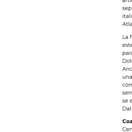
art
sep
ita
Atl
La 
est
par
Dol
And
una
com
sem
se 
Dal
Co
Cen