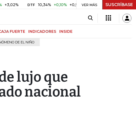
SUSCRÍBASE
2%
10,34%
+0,10%
+0,98%
$ 416,86
+$ 0,05
+0,01%
DTF
UVR
VER MÁS
CAJA FUERTE
INDICADORES
INSIDE
NÓMENO DE EL NIÑO
de lujo que
ado nacional