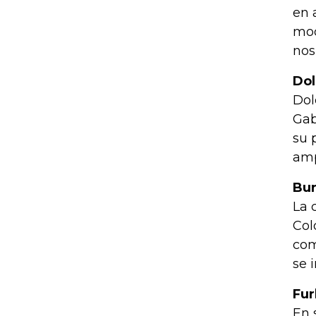
en 
mo
nos
Dol
Dol
Gab
su 
amp
Bur
La 
Col
com
se 
Fur
En 