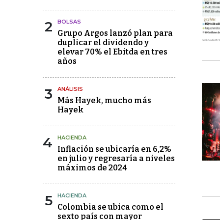
2
BOLSAS
Grupo Argos lanzó plan para
duplicar el dividendo y
elevar 70% el Ebitda en tres
años
3
ANÁLISIS
Más Hayek, mucho más
Hayek
4
HACIENDA
Inflación se ubicaría en 6,2%
en julio y regresaría a niveles
máximos de 2024
5
HACIENDA
Colombia se ubica como el
sexto país con mayor