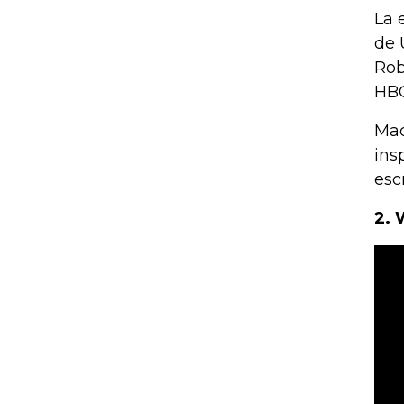
La 
de 
Rob
HBO
Mad
ins
esc
2. 