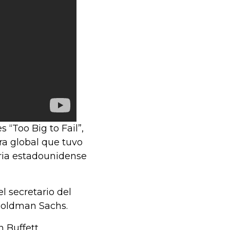
 “Too Big to Fail”,
era global que tuvo
ria estadounidense
l secretario del
 Goldman Sachs.
 Buffett,