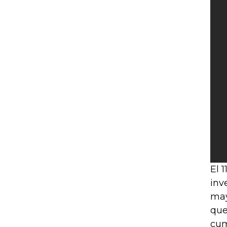
El 
inv
may
que
cum