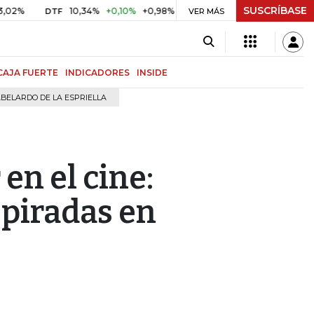
SUSCRÍBASE
10,34%
+0,10%
+0,98%
$ 416,91
+$ 0,05
+0,01%
DTF
UVR
VER MÁS
CAJA FUERTE
INDICADORES
INSIDE
BELARDO DE LA ESPRIELLA
en el cine:
spiradas en