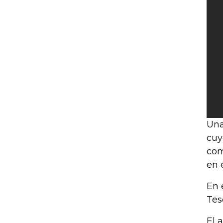
Una
cuy
com
en 
En 
Tes
El 