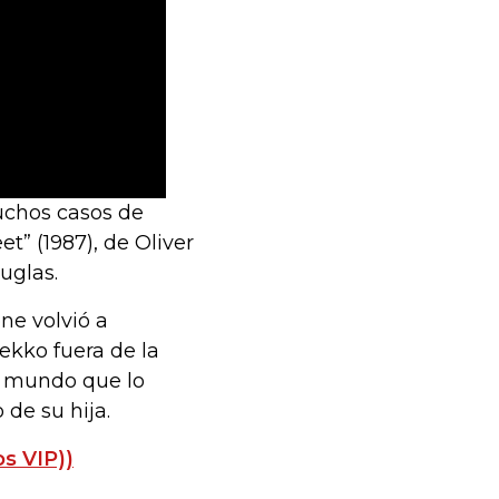
uchos casos de
t” (1987), de Oliver
uglas.
ne volvió a
ekko fuera de la
l mundo que lo
 de su hija.
os VIP))