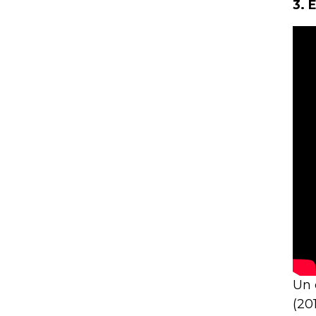
3. 
Un 
(201