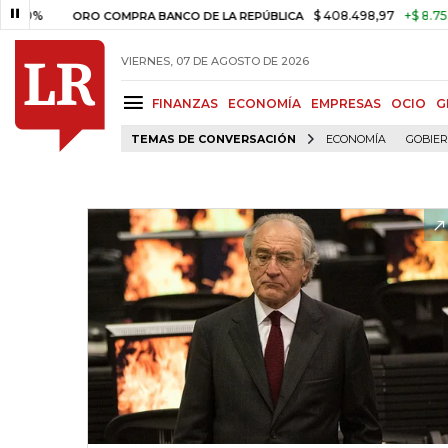
$ 408.498,97
+$ 8.753,81
+2
ORO COMPRA BANCO DE LA REPÚBLICA
VIERNES, 07 DE AGOSTO DE 2026
FINANZAS
ECONOMÍA
EMPRESAS
OCIO
G
TEMAS DE CONVERSACIÓN
ECONOMÍA
GOBIE