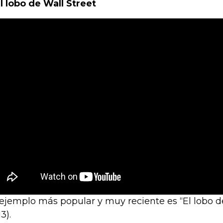
El lobo de Wall Street
ejemplo más popular y muy reciente es “El lobo de
3).