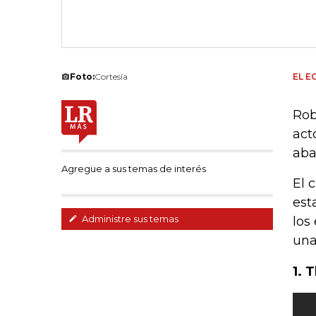
Foto:
Cortesía
EL E
Rob
act
aba
Agregue a sus temas de interés
El 
est
Administre sus temas
los
una
1. 