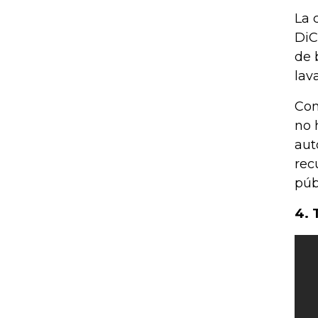
La 
DiC
de 
lav
Com
no 
aut
rec
púb
4. 