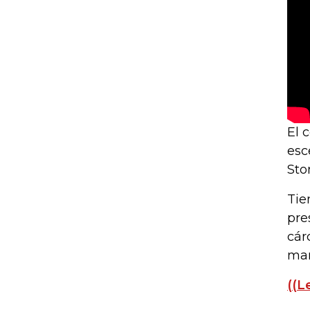
El 
esc
Sto
Tie
pre
cár
man
((L