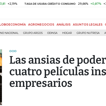
,19%
29,66%
+0,87%
+3,02%
TASA DE USURA CRÉDITO CONSUMO
LOBOECONOMÍA
AGRONEGOCIOS
ANÁLISIS
ASUNTOS LEGALES
RNO NACIONAL
GRUPO ARGOS
ODINSA
HOGAR
GRUPO NUTRESA
A
OCIO
Las ansias de poder 
cuatro películas in
empresarios