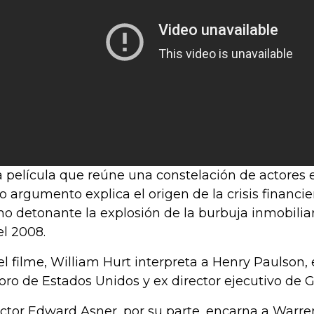
 película que reúne una constelación de actores es
o argumento explica el origen de la crisis financi
o detonante la explosión de la burbuja inmobilia
el 2008.
el filme, William Hurt interpreta a Henry Paulson, e
oro de Estados Unidos y ex director ejecutivo de
actor Edward Asner, por su parte, encarna a Warren