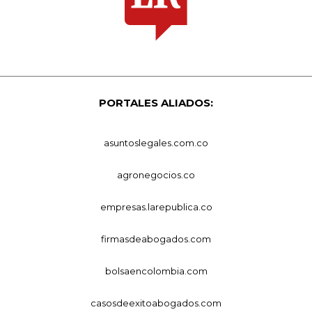
PORTALES ALIADOS:
asuntoslegales.com.co
agronegocios.co
empresas.larepublica.co
firmasdeabogados.com
bolsaencolombia.com
casosdeexitoabogados.com