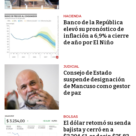
HACIENDA
Banco de la República
elevó su pronóstico de
inflación a 6,9% a cierre
de año por El Niño
JUDICIAL
Consejo de Estado
suspende designación
de Mancuso como gestor
de paz
BOLSAS
El dólar retomó su senda
bajista y cerró en a