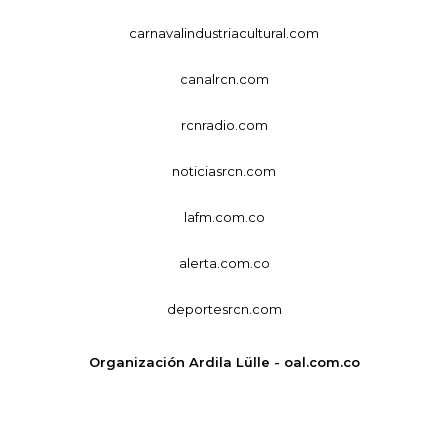
carnavalindustriacultural.com
canalrcn.com
rcnradio.com
noticiasrcn.com
lafm.com.co
alerta.com.co
deportesrcn.com
Organización Ardila Lülle - oal.com.co