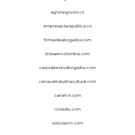
agronegocios.co
empresas.larepublica.co
firmasdeabogados.com
bolsaencolombia.com
casosdeexitoabogados.com
carnavalindustriacultural.com
canalrcn.com
rcnradio.com
noticiasrcn.com