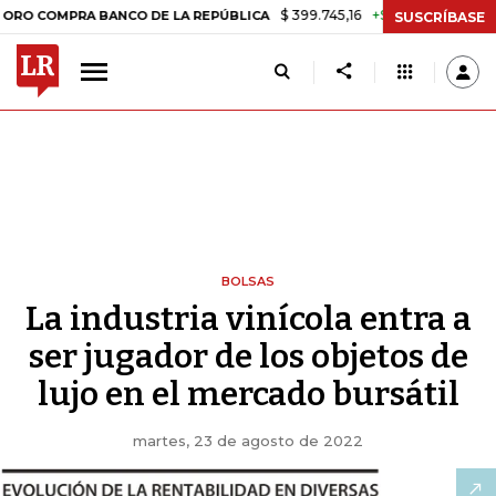
$ 399.745,16
+$ 2.295,71
+0,58%
RA BANCO DE LA REPÚBLICA
TAS
SUSCRÍBASE
BOLSAS
La industria vinícola entra a
ser jugador de los objetos de
lujo en el mercado bursátil
martes, 23 de agosto de 2022