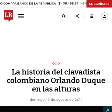
$ 408.498,97
+$ 8.753,81
+2,19%
 BANCO DE LA REPÚBLICA
TASA 
SUSCRÍBASE
OCIO
La historia del clavadista
colombiano Orlando Duque
en las alturas
domingo, 10 de agosto de 2014