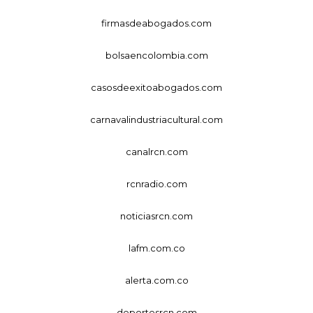
firmasdeabogados.com
bolsaencolombia.com
casosdeexitoabogados.com
carnavalindustriacultural.com
canalrcn.com
rcnradio.com
noticiasrcn.com
lafm.com.co
alerta.com.co
deportesrcn.com