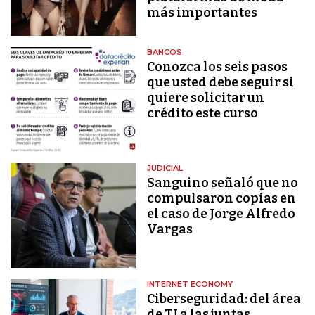
más importantes
BANCOS
Conozca los seis pasos
que usted debe seguir si
quiere solicitar un
crédito este curso
JUDICIAL
Sanguino señaló que no
compulsaron copias en
el caso de Jorge Alfredo
Vargas
INTERNET ECONOMY
Ciberseguridad: del área
de TI a las juntas