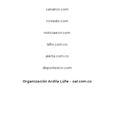
canalrcn.com
rcnradio.com
noticiasrcn.com
lafm.com.co
alerta.com.co
deportesrcn.com
Organización Ardila Lülle - oal.com.co