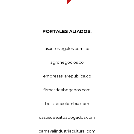
PORTALES ALIADOS:
asuntoslegales.com.co
agronegocios.co
empresas.larepublica.co
firmasdeabogados.com
bolsaencolombia.com
casosdeexitoabogados.com
carnavalindustriacultural.com