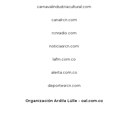
carnavalindustriacultural.com
canalrcn.com
rcnradio.com
noticiasrcn.com
lafm.com.co
alerta.com.co
deportesrcn.com
Organización Ardila Lülle - oal.com.co