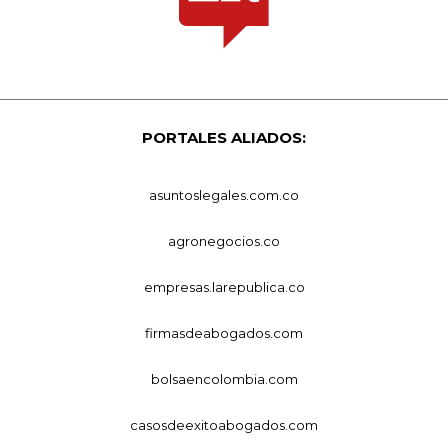
PORTALES ALIADOS:
asuntoslegales.com.co
agronegocios.co
empresas.larepublica.co
firmasdeabogados.com
bolsaencolombia.com
casosdeexitoabogados.com