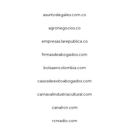
asuntoslegales.com.co
agronegocios.co
empresas.larepublica.co
firmasdeabogados.com
bolsaencolombia.com
casosdeexitoabogados.com
carnavalindustriacultural.com
canalrcn.com
rcnradio.com