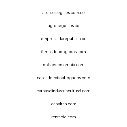
asuntoslegales.com.co
agronegocios.co
empresas.larepublica.co
firmasdeabogados.com
bolsaencolombia.com
casosdeexitoabogados.com
carnavalindustriacultural.com
canalrcn.com
rcnradio.com