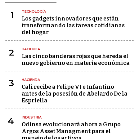
TECNOLOGÍA
1
Los gadgets innovadores que están
transformando las tareas cotidianas
del hogar
HACIENDA
2
Las cinco banderas rojas que hereda el
nuevo gobierno en materia económica
HACIENDA
3
Cali recibe a Felipe VI e Infantino
antes de la posesión de Abelardo De la
Espriella
INDUSTRIA
4
Odinsa evolucionará ahora a Grupo
Argos Asset Managment para el
manejo de los activos