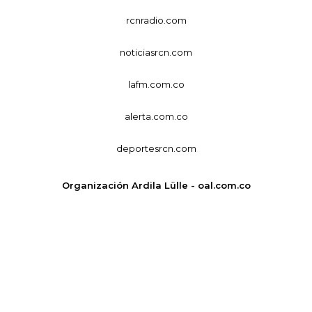
rcnradio.com
noticiasrcn.com
lafm.com.co
alerta.com.co
deportesrcn.com
Organización Ardila Lülle - oal.com.co