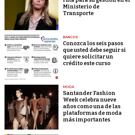
ruta para su gestión en el
Ministerio de
Transporte
BANCOS
Conozca los seis pasos
que usted debe seguir si
quiere solicitar un
crédito este curso
MODA
Santander Fashion
Week celebra nueve
años como una de las
plataformas de moda
más importantes