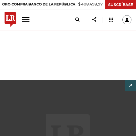
$ 408.498,97
+$ 8.753,81
+2,19%
MPRA BANCO DE LA REPÚBLICA
T
SUSCRÍBASE