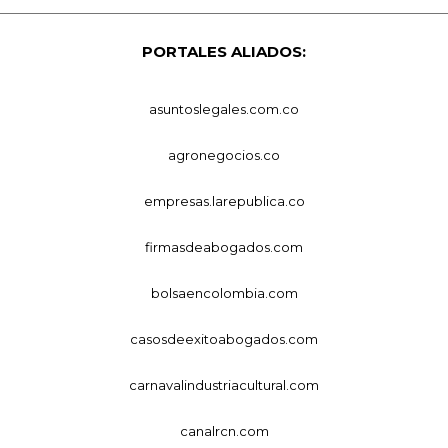
PORTALES ALIADOS:
asuntoslegales.com.co
agronegocios.co
empresas.larepublica.co
firmasdeabogados.com
bolsaencolombia.com
casosdeexitoabogados.com
carnavalindustriacultural.com
canalrcn.com