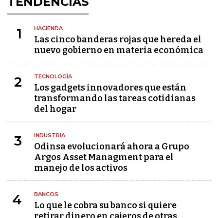
TENDENCIAS
HACIENDA
1
Las cinco banderas rojas que hereda el
nuevo gobierno en materia económica
TECNOLOGÍA
2
Los gadgets innovadores que están
transformando las tareas cotidianas
del hogar
INDUSTRIA
3
Odinsa evolucionará ahora a Grupo
Argos Asset Managment para el
manejo de los activos
BANCOS
4
Lo que le cobra su banco si quiere
retirar dinero en cajeros de otras