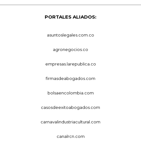
PORTALES ALIADOS:
asuntoslegales.com.co
agronegocios.co
empresas.larepublica.co
firmasdeabogados.com
bolsaencolombia.com
casosdeexitoabogados.com
carnavalindustriacultural.com
canalrcn.com