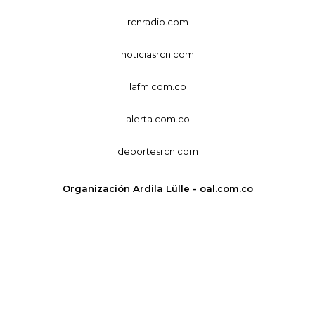
rcnradio.com
noticiasrcn.com
lafm.com.co
alerta.com.co
deportesrcn.com
Organización Ardila Lülle - oal.com.co