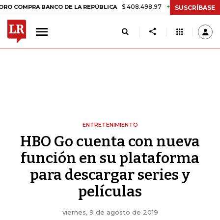
$ 408.498,97
+$ 8.753,81
+2,19%
MPRA BANCO DE LA REPÚBLICA
T
SUSCRÍBASE
ENTRETENIMIENTO
HBO Go cuenta con nueva
función en su plataforma
para descargar series y
películas
viernes, 9 de agosto de 2019