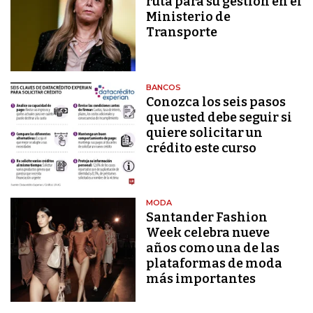
ruta para su gestión en el
Ministerio de
Transporte
BANCOS
Conozca los seis pasos
que usted debe seguir si
quiere solicitar un
crédito este curso
MODA
Santander Fashion
Week celebra nueve
años como una de las
plataformas de moda
más importantes