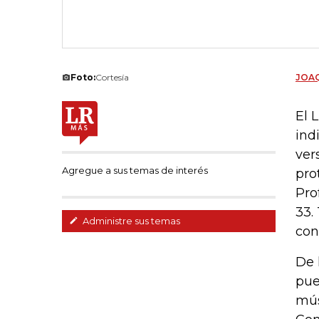
Foto:
Cortesía
JOAQ
El 
ind
ver
Agregue a sus temas de interés
pro
Pro
33.
Administre sus temas
con
De 
pue
mús