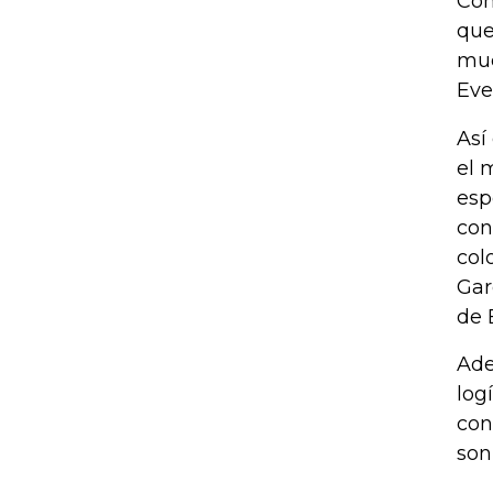
Con
que
muc
Eve
Así
el 
esp
con
col
Gar
de 
Ade
log
con
son