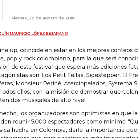
viernes, 26 de agosto de 2016
UÍN MAURICIO LÓPEZ BEJARANO
Line up, coincide en estar en los mejores conteos 
ie, pop y rock colombiano, para la que será conoc
sión de este festival que espera más ediciones futu
tagonistas son: Los Petit Fellas, Sidestepper, El F
fetas, Monsieur Periné, Aterciopelados, Systema Sol
 Todos ellos, con la misión de demostrar que Col
tenidos musicales de alto nivel.
hecho, los organizadores son optimistas en que l
den reunir 5.000 espectadores como mínimo. “Que
ica hecha en Colombia, darle la importancia que