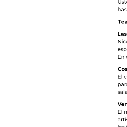
Ust
has
Tea
Las
Nic
esp
En 
Cos
El 
par
sal
V
El 
art