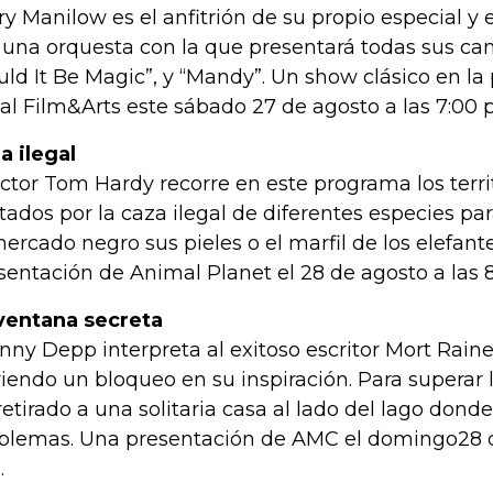
ry Manilow es el anfitrión de su propio especial 
 una orquesta con la que presentará todas sus ca
uld It Be Magic”, y “Mandy”. Un show clásico en l
al Film&Arts este sábado 27 de agosto a las 7:00 
a ilegal
actor Tom Hardy recorre en este programa los terr
tados por la caza ilegal de diferentes especies pa
mercado negro sus pieles o el marfil de los elefant
sentación de Animal Planet el 28 de agosto a las 
ventana secreta
nny Depp interpreta al exitoso escritor Mort Raine
riendo un bloqueo en su inspiración. Para superar 
retirado a una solitaria casa al lado del lago don
blemas. Una presentación de AMC el domingo28 de
m.