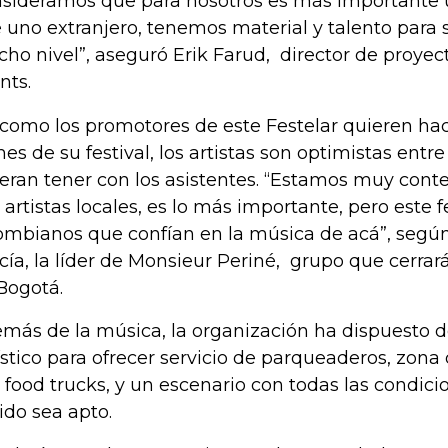
sideramos que para nosotros es más importante u
 uno extranjero, tenemos material y talento para s
ho nivel”, aseguró Erik Farud, director de proyect
nts.
 como los promotores de este Festelar quieren ha
mes de su festival, los artistas son optimistas entr
eran tener con los asistentes. “Estamos muy cont
 artistas locales, es lo más importante, pero este f
ombianos que confían en la música de acá”, según
cía, la líder de Monsieur Periné, grupo que cerrar
Bogotá.
más de la música, la organización ha dispuesto 
ístico para ofrecer servicio de parqueaderos, zona
 food trucks, y un escenario con todas las condici
ido sea apto.