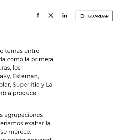
GUARDAR
de temas entre
ida como la primera
ras, los
reaky, Esteman,
ar, Superlitio y La
ombia produce
as agrupaciones
ríamos exaltar la
 se merece.