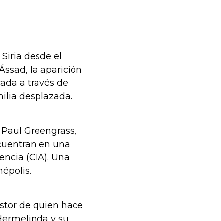
 Siria desde el
Ássad, la aparición
rada a través de
milia desplazada.
 Paul Greengrass,
ncuentran en una
gencia (CIA). Una
inépolis.
stor de quien hace
 Hermelinda y su