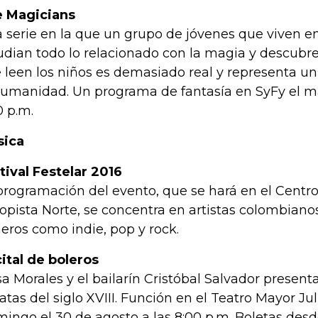
e Magicians
 serie en la que un grupo de jóvenes que viven e
udian todo lo relacionado con la magia y descubre
 leen los niños es demasiado real y representa un
humanidad. Un programa de fantasía en SyFy el m
0 p.m.
sica
tival Festelar 2016
programación del evento, que se hará en el Centro
opista Norte, se concentra en artistas colombiano
eros como indie, pop y rock.
ital de boleros
sa Morales y el bailarín Cristóbal Salvador present
atas del siglo XVIII. Función en el Teatro Mayor Ju
ingo el 30 de agosto a las 8:00 p.m. Boletas des