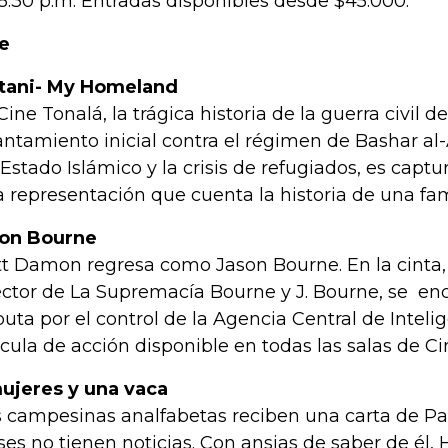
 8:30 p.m. Entradas disponibles desde $45.000.
e
tani- My Homeland
Cine Tonalá, la trágica historia de la guerra civil de
antamiento inicial contra el régimen de Bashar al-
 Estado Islámico y la crisis de refugiados, es captu
a representación que cuenta la historia de una fa
on Bourne
t Damon regresa como Jason Bourne. En la cinta,
ector de La Supremacía Bourne y J. Bourne, se e
puta por el control de la Agencia Central de Inteli
ícula de acción disponible en todas las salas de C
ujeres y una vaca
 campesinas analfabetas reciben una carta de Pa
es no tienen noticias. Con ansias de saber de él,