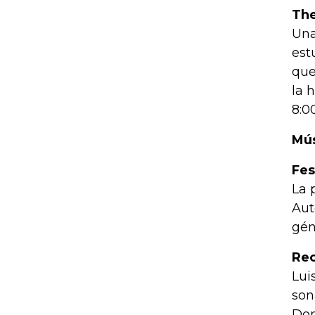
Th
Una
est
que
la 
8:0
Mú
Fes
La 
Aut
gén
Rec
Lui
son
Dom