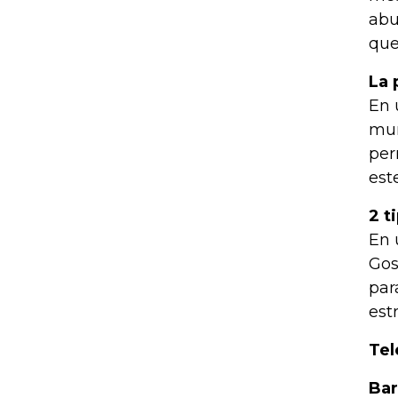
abu
que
La 
En 
mun
per
est
2 t
En 
Gos
par
est
Tel
Bar