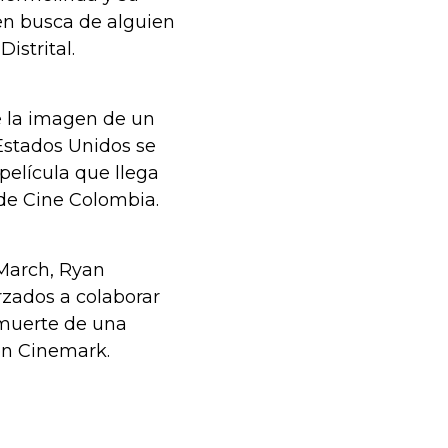
 en busca de alguien
istrital.
ae la imagen de un
 Estados Unidos se
película que llega
s de Cine Colombia.
 March, Ryan
rzados a colaborar
 muerte de una
 en Cinemark.