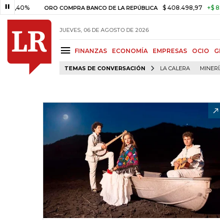
0%
$ 408.498,97
+$ 8.753,81
ORO COMPRA BANCO DE LA REPÚBLICA
JUEVES, 06 DE AGOSTO DE 2026
FINANZAS
ECONOMÍA
EMPRESAS
OCIO
G
TEMAS DE CONVERSACIÓN
LA CALERA
MINER