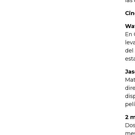
las
Cin
Wa
En 
lev
del
est
Jas
Mat
dir
dis
pel
2 m
Dos
mes