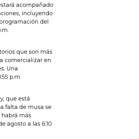
y estará acompañado
nciones, incluyendo
a programación del
p.m.
itorios que son más
ra comercializar en
es. Una
8:55 p.m.
y, que está
la falta de musa se
de habrá más
 agosto a las 6:10