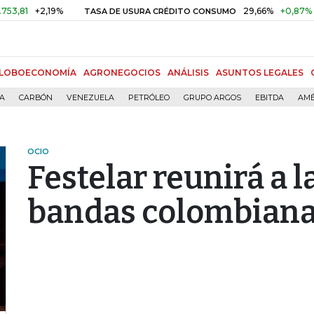
+2,19%
29,66%
+0,87%
+3,02
TASA DE USURA CRÉDITO CONSUMO
LOBOECONOMÍA
AGRONEGOCIOS
ANÁLISIS
ASUNTOS LEGALES
ÍA
CARBÓN
VENEZUELA
PETRÓLEO
GRUPO ARGOS
EBITDA
AMÉ
OCIO
Festelar reunirá a 
bandas colombian