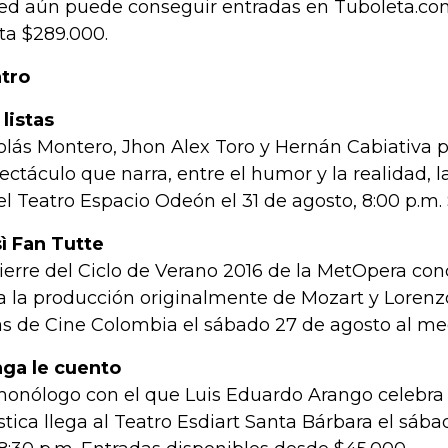
ed aún puede conseguir entradas en Tuboleta.co
ta $289.000.
tro
 listas
olás Montero, Jhon Alex Toro y Hernán Cabiativa 
ectáculo que narra, entre el humor y la realidad, la
el Teatro Espacio Odeón el 31 de agosto, 8:00 p.m.
ì Fan Tutte
cierre del Ciclo de Verano 2016 de la MetOpera co
a la producción originalmente de Mozart y Lorenzo
as de Cine Colombia el sábado 27 de agosto al me
enga le cuento
monólogo con el que Luis Eduardo Arango celebra 
ística llega al Teatro Esdiart Santa Bárbara el sáb