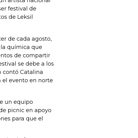
n artista nacional
er festival de
os de Leksil
cer de cada agosto,
e la química que
entos de compartir
estival se debe a los
 contó Catalina
á el evento en norte
de un equipo
 de picnic en apoyo
ones para que el