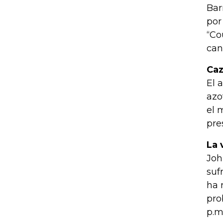
Bar
por
“Co
can
Caz
El 
azo
el 
pre
La 
Joh
suf
ha 
pro
p.