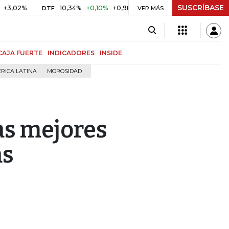
SUSCRÍBASE
%
10,34%
+0,10%
+0,98%
$ 416,86
+$ 0,05
+0,01%
DTF
UVR
VER MÁS
CAJA FUERTE
INDICADORES
INSIDE
RICA LATINA
MOROSIDAD
las mejores
as