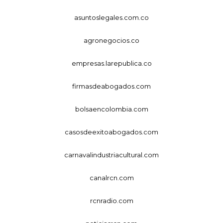
asuntoslegales.com.co
agronegocios.co
empresas.larepublica.co
firmasdeabogados.com
bolsaencolombia.com
casosdeexitoabogados.com
carnavalindustriacultural.com
canalrcn.com
rcnradio.com