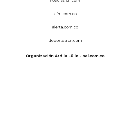
noticiasrcn.com
lafm.com.co
alerta.com.co
deportesrcn.com
Organización Ardila Lülle - oal.com.co