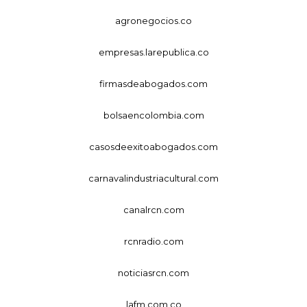
agronegocios.co
empresas.larepublica.co
firmasdeabogados.com
bolsaencolombia.com
casosdeexitoabogados.com
carnavalindustriacultural.com
canalrcn.com
rcnradio.com
noticiasrcn.com
lafm.com.co