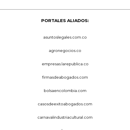
PORTALES ALIADOS:
asuntoslegales.com.co
agronegocios.co
empresas.larepublica.co
firmasdeabogados.com
bolsaencolombia.com
casosdeexitoabogados.com
carnavalindustriacultural.com