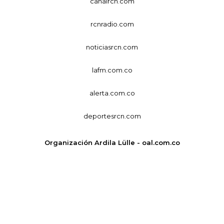
canalrcn.com
rcnradio.com
noticiasrcn.com
lafm.com.co
alerta.com.co
deportesrcn.com
Organización Ardila Lülle - oal.com.co