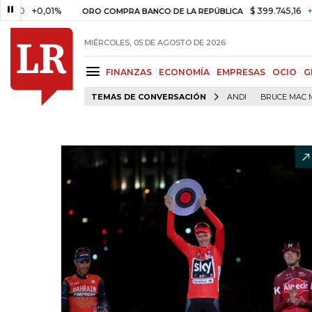
+0,01%
$ 399.745,16
+$ 2.295,
ORO COMPRA BANCO DE LA REPÚBLICA
MIÉRCOLES, 05 DE AGOSTO DE 2026
FINANZAS
ECONOMÍA
EMPRESAS
OCIO
G
TEMAS DE CONVERSACIÓN
ANDI
BRUCE MAC 