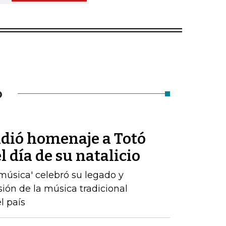
O
ndió homenaje a Totó
 día de su natalicio
a música' celebró su legado y
sión de la música tradicional
l país