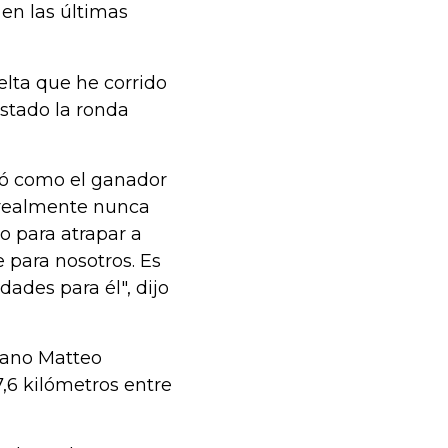
en las últimas
uelta que he corrido
istado la ronda
có como el ganador
ru realmente nunca
o para atrapar a
 para nosotros. Es
dades para él", dijo
liano Matteo
7,6 kilómetros entre