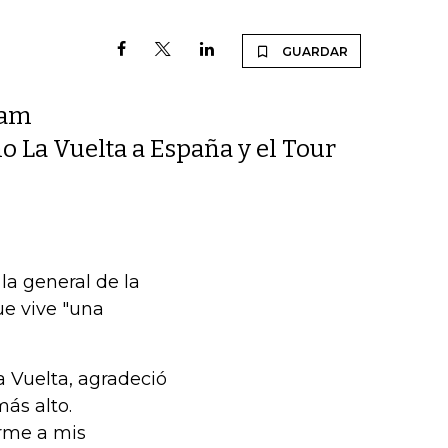
GUARDAR
eam
o La Vuelta a España y el Tour
 la general de la
ue vive "una
a Vuelta, agradeció
más alto.
rme a mis