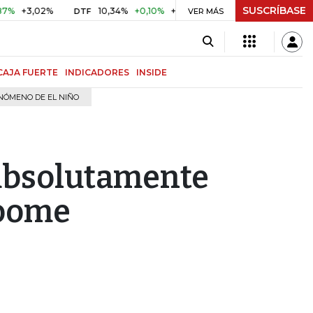
SUSCRÍBASE
,02%
10,34%
+0,10%
+0,98%
$ 416,81
+$ 0,05
+0,0
DTF
VER MÁS
UVR
CAJA FUERTE
INDICADORES
INSIDE
NÓMENO DE EL NIÑO
 absolutamente
roome