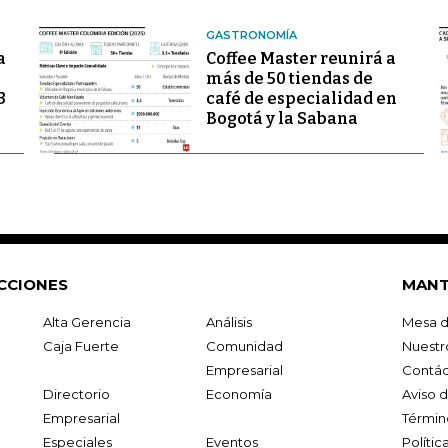
GASTRONOMÍA
a
Coffee Master reunirá a
más de 50 tiendas de
3
café de especialidad en
Bogotá y la Sabana
CCIONES
MANT
Alta Gerencia
Análisis
Mesa d
Caja Fuerte
Comunidad
Nuestr
Empresarial
Contác
Directorio
Economía
Aviso 
Empresarial
Términ
Especiales
Eventos
Políti