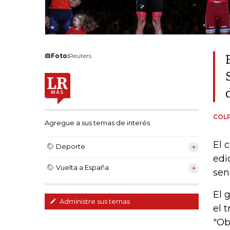
Foto:
Reuters
COL
Agregue a sus temas de interés
El 
Deporte
edi
Vuelta a España
sen
El 
Administre sus temas
el 
"Ob