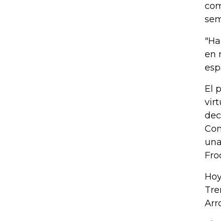
com
sem
"Ha
en 
esp
El 
vir
dec
Con
una
Fro
Hoy
Tre
Arr