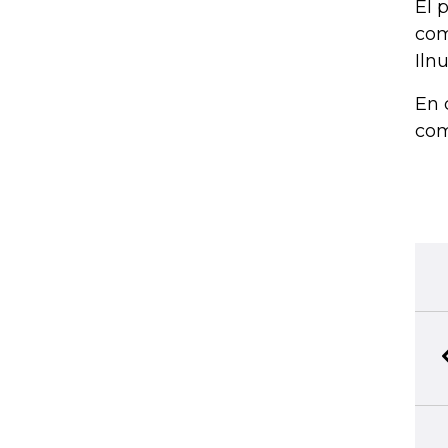
El 
com
Iln
En 
com