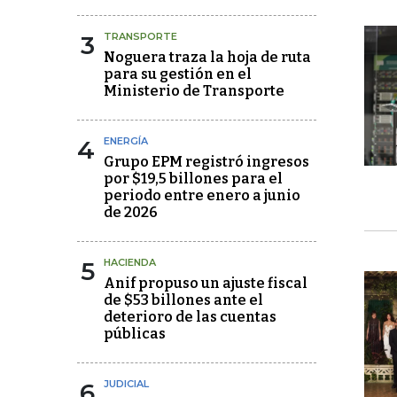
3
TRANSPORTE
Noguera traza la hoja de ruta
para su gestión en el
Ministerio de Transporte
4
ENERGÍA
Grupo EPM registró ingresos
por $19,5 billones para el
periodo entre enero a junio
de 2026
5
HACIENDA
Anif propuso un ajuste fiscal
de $53 billones ante el
deterioro de las cuentas
públicas
6
JUDICIAL