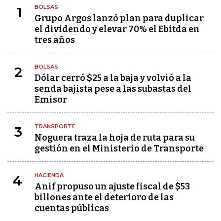
BOLSAS
1
Grupo Argos lanzó plan para duplicar
el dividendo y elevar 70% el Ebitda en
tres años
BOLSAS
2
Dólar cerró $25 a la baja y volvió a la
senda bajista pese a las subastas del
Emisor
TRANSPORTE
3
Noguera traza la hoja de ruta para su
gestión en el Ministerio de Transporte
HACIENDA
4
Anif propuso un ajuste fiscal de $53
billones ante el deterioro de las
cuentas públicas