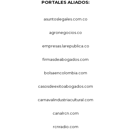
PORTALES ALIADOS:
asuntoslegales.com.co
agronegocios.co
empresas.larepublica.co
firmasdeabogados.com
bolsaencolombia.com
casosdeexitoabogados.com
carnavalindustriacultural.com
canalrcn.com
rcnradio.com