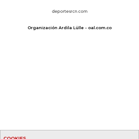
deportesrcn.com
Organización Ardila Lülle - oal.com.co
COOKIES