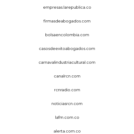
empresas.larepublica.co
firmasdeabogados.com
bolsaencolombia.com
casosdeexitoabogados.com
carnavalindustriacultural.com
canalrcn.com
rcnradio.com
noticiasrcn.com
lafm.com.co
alerta.com.co