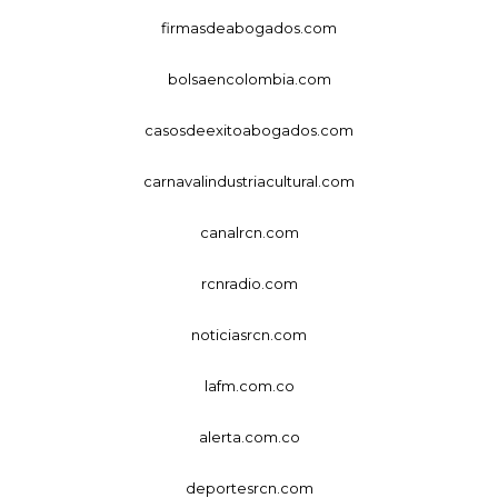
firmasdeabogados.com
bolsaencolombia.com
casosdeexitoabogados.com
carnavalindustriacultural.com
canalrcn.com
rcnradio.com
noticiasrcn.com
lafm.com.co
alerta.com.co
deportesrcn.com