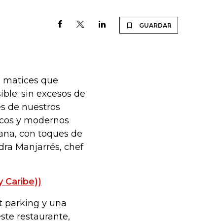
GUARDAR
s matices que
ble: sin excesos de
es de nuestros
icos y modernos
iana, con toques de
dra Manjarrés, chef
y Caribe))
t parking y una
ste restaurante,