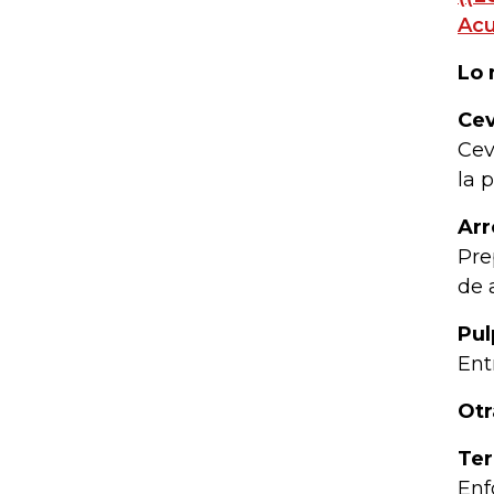
Acu
Lo 
Cev
Cev
la p
Arr
Pre
de 
Pul
Ent
Otr
Ter
Enf