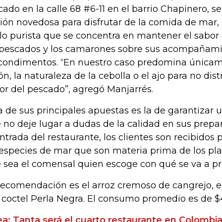
cado en la calle 68 #6-11 en el barrio Chapinero,
ión novedosa para disfrutar de la comida de mar,
ilo purista que se concentra en mantener el sabor
 pescados y los camarones sobre sus acompañami
condimentos. “En nuestro caso predomina únicame
ón, la naturaleza de la cebolla o el ajo para no dist
or del pescado”, agregó Manjarrés.
a de sus principales apuestas es la de garantizar 
 no deje lugar a dudas de la calidad en sus prepar
entrada del restaurante, los clientes son recibidos 
 especies de mar que son materia prima de los pla
 sea el comensal quien escoge con qué se va a pr
recomendación es el arroz cremoso de cangrejo, el 
l coctel Perla Negra. El consumo promedio es de $
ea: Tanta será el cuarto restaurante en Colombi