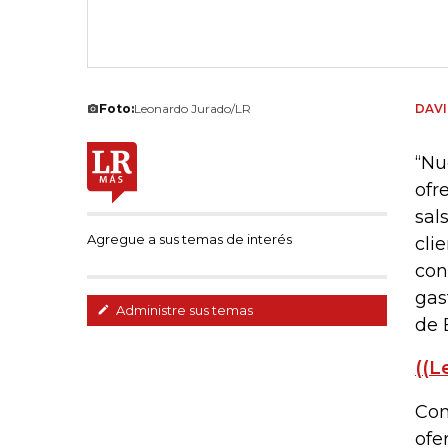
Foto:
Leonardo Jurado/LR
DAVI
“Nu
ofr
sal
Agregue a sus temas de interés
cli
con
gas
Administre sus temas
de E
((L
Con
ofe