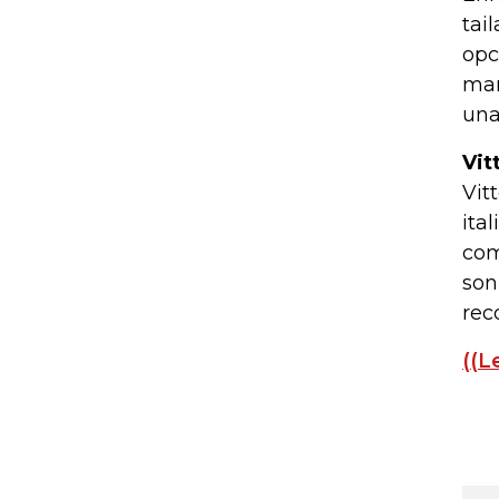
tai
opc
mar
una
Vit
Vit
ita
com
son
rec
((L