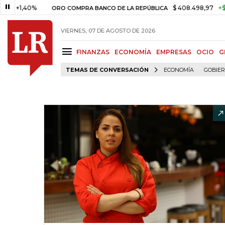
40%
$ 408.498,97
+$ 8.753,81
ORO COMPRA BANCO DE LA REPÚBLICA
VIERNES, 07 DE AGOSTO DE 2026
FINANZAS
ECONOMÍA
EMPRESAS
OCIO
G
TEMAS DE CONVERSACIÓN
ECONOMÍA
GOBIE