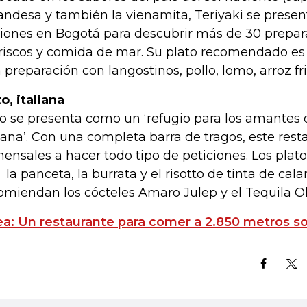
landesa y también la vienamita, Teriyaki se prese
iones en Bogotá para descubrir más de 30 prepara
iscos y comida de mar. Su plato recomendado es e
 preparación con langostinos, pollo, lomo, arroz fri
to, italiana
to se presenta como un ‘refugio para los amantes
liana’. Con una completa barra de tragos, este rest
ensales a hacer todo tipo de peticiones. Los pla
 la panceta, la burrata y el risotto de tinta de ca
omiendan los cócteles Amaro Julep y el Tequila O
ea: Un restaurante para comer a 2.850 metros so