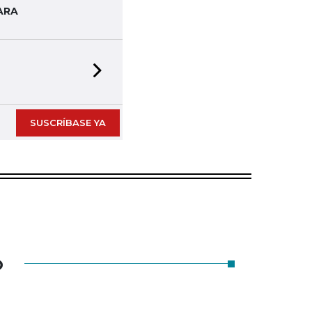
ARA
Next slide
SUSCRÍBASE YA
O