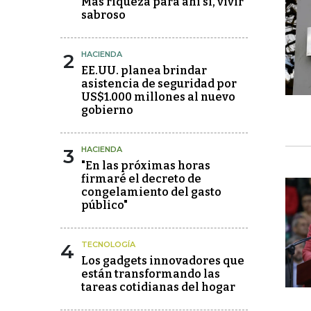
Más riqueza para ahí sí, vivir
sabroso
2
HACIENDA
EE.UU. planea brindar
asistencia de seguridad por
US$1.000 millones al nuevo
gobierno
3
HACIENDA
"En las próximas horas
firmaré el decreto de
congelamiento del gasto
público"
4
TECNOLOGÍA
Los gadgets innovadores que
están transformando las
tareas cotidianas del hogar