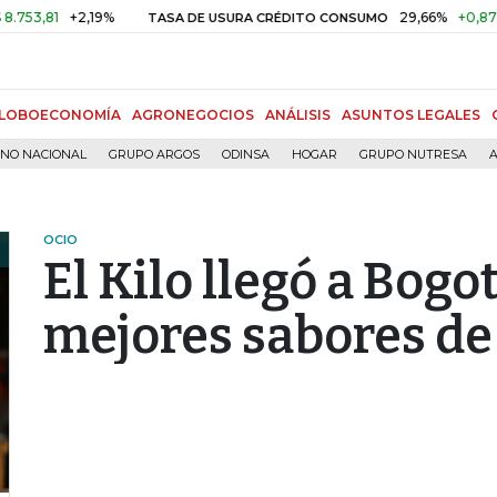
+2,19%
29,66%
+0,87%
+3,0
TASA DE USURA CRÉDITO CONSUMO
LOBOECONOMÍA
AGRONEGOCIOS
ANÁLISIS
ASUNTOS LEGALES
RNO NACIONAL
GRUPO ARGOS
ODINSA
HOGAR
GRUPO NUTRESA
A
OCIO
El Kilo llegó a Bogo
mejores sabores de 