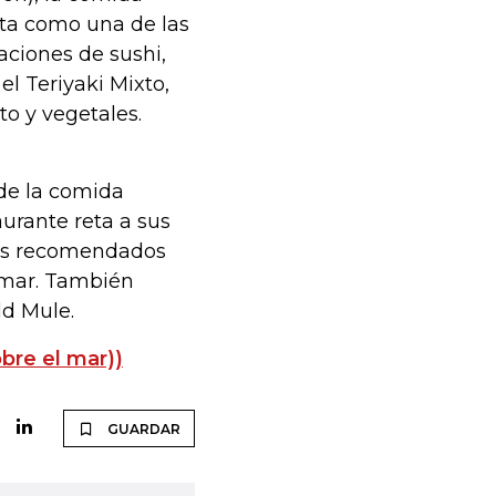
nta como una de las
ciones de sushi,
l Teriyaki Mixto,
to y vegetales.
 de la comida
aurante reta a sus
tos recomendados
lamar. También
ld Mule.
bre el mar))
GUARDAR