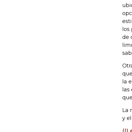
ubi
opc
est
los
de 
lim
sab
Otr
que
la 
las
que
La 
y e
((L