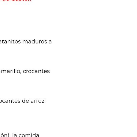
atanitos maduros a
marillo, crocantes
ocantes de arroz.
pón), la comida