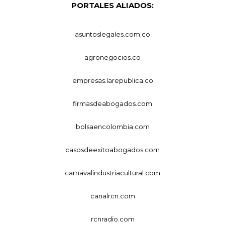
PORTALES ALIADOS:
asuntoslegales.com.co
agronegocios.co
empresas.larepublica.co
firmasdeabogados.com
bolsaencolombia.com
casosdeexitoabogados.com
carnavalindustriacultural.com
canalrcn.com
rcnradio.com