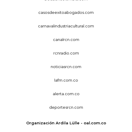
casosdeexitoabogados.com
carnavalindustriacultural.com
canalrcn.com
rcnradio.com
noticiasrcn.com
lafm.com.co
alerta.com.co
deportesrcn.com
Organización Ardila Lülle - oal.com.co