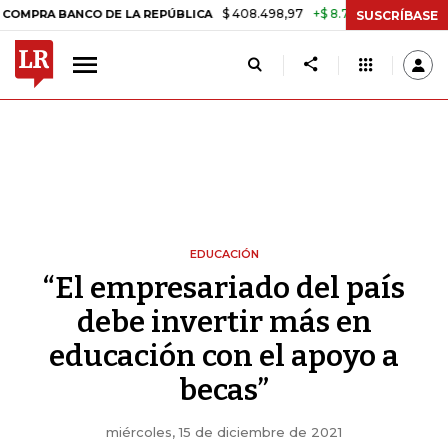
$ 408.498,97
+$ 8.753,81
+2,19%
DE LA REPÚBLICA
TASA DE USUR
SUSCRÍBASE
EDUCACIÓN
“El empresariado del país
debe invertir más en
educación con el apoyo a
becas”
miércoles, 15 de diciembre de 2021