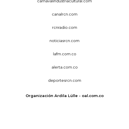
carnavalindustriacultural.com
canalrcn.com
rcnradio.com
noticiasrcn.com
lafm.com.co
alerta.com.co
deportesrcn.com
Organización Ardila Lülle - oal.com.co