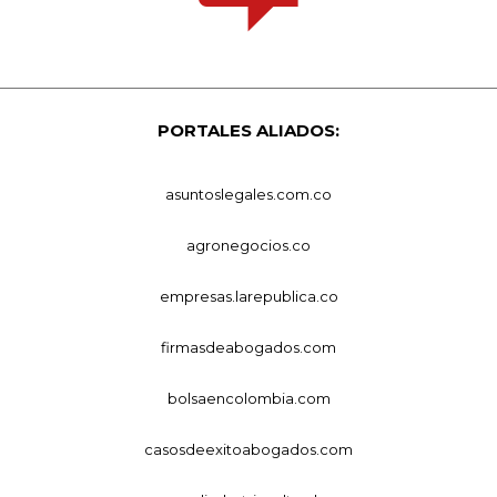
PORTALES ALIADOS:
asuntoslegales.com.co
agronegocios.co
empresas.larepublica.co
firmasdeabogados.com
bolsaencolombia.com
casosdeexitoabogados.com