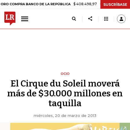
$ 408.498,97
+$ 8.753,81
+2,19%
PRA BANCO DE LA REPÚBLICA
TA
SUSCRÍBASE
OCIO
El Cirque du Soleil moverá
más de $30.000 millones en
taquilla
miércoles, 20 de marzo de 2013