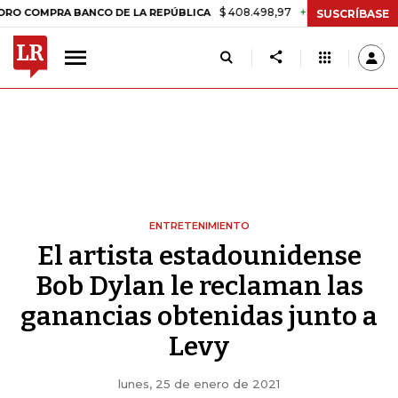
$ 408.498,97
+$ 8.753,81
+2,19%
PRA BANCO DE LA REPÚBLICA
TA
SUSCRÍBASE
ENTRETENIMIENTO
El artista estadounidense
Bob Dylan le reclaman las
ganancias obtenidas junto a
Levy
lunes, 25 de enero de 2021