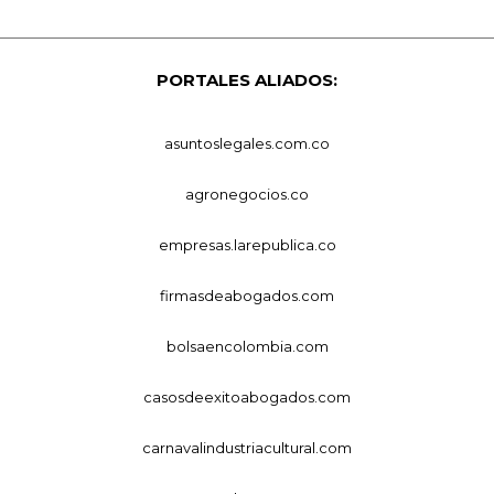
PORTALES ALIADOS:
asuntoslegales.com.co
agronegocios.co
empresas.larepublica.co
firmasdeabogados.com
bolsaencolombia.com
casosdeexitoabogados.com
carnavalindustriacultural.com