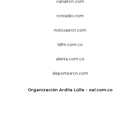
canalrcn.com
rcnradio.com
noticiasrcn.com
lafm.com.co
alerta.com.co
deportesrcn.com
Organización Ardila Lülle - oal.com.co