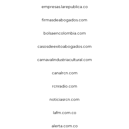
empresas.larepublica.co
firmasdeabogados.com
bolsaencolombia.com
casosdeexitoabogados.com
carnavalindustriacultural.com
canalrcn.com
rcnradio.com
noticiasrcn.com
lafm.com.co
alerta.com.co