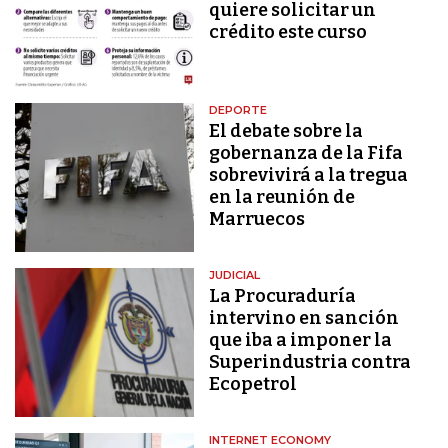
quiere solicitar un
crédito este curso
DEPORTE
El debate sobre la
gobernanza de la Fifa
sobrevivirá a la tregua
en la reunión de
Marruecos
JUDICIAL
La Procuraduría
intervino en sanción
que iba a imponer la
Superindustria contra
Ecopetrol
INTERNET ECONOMY