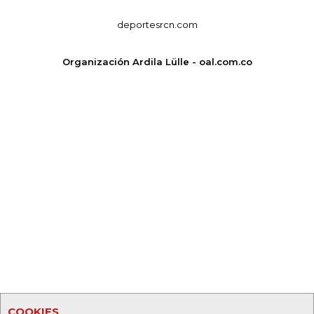
deportesrcn.com
Organización Ardila Lülle - oal.com.co
COOKIES