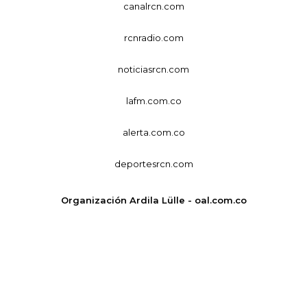
canalrcn.com
rcnradio.com
noticiasrcn.com
lafm.com.co
alerta.com.co
deportesrcn.com
Organización Ardila Lülle - oal.com.co