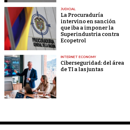
JUDICIAL
La Procuraduría
intervino en sanción
que iba a imponer la
Superindustria contra
Ecopetrol
INTERNET ECONOMY
Ciberseguridad: del área
de TI a las juntas