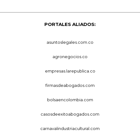
PORTALES ALIADOS:
asuntoslegales.com.co
agronegocios.co
empresas.larepublica.co
firmasdeabogados.com
bolsaencolombia.com
casosdeexitoabogados.com
carnavalindustriacultural.com