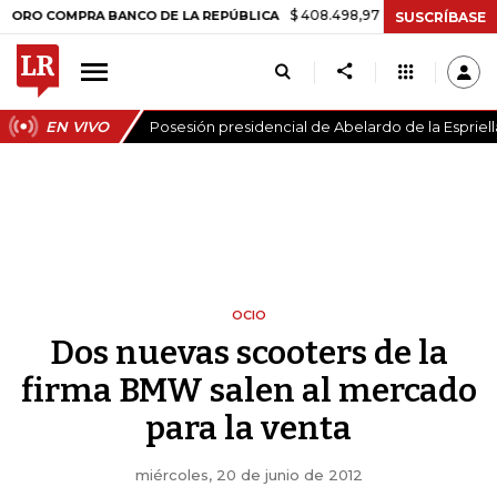
$ 408.498,97
+$ 8.753,81
+2,19%
MPRA BANCO DE LA REPÚBLICA
T
SUSCRÍBASE
EN VIVO
Posesión presidencial de Abelardo de la Espriell
OCIO
Dos nuevas scooters de la
firma BMW salen al mercado
para la venta
miércoles, 20 de junio de 2012