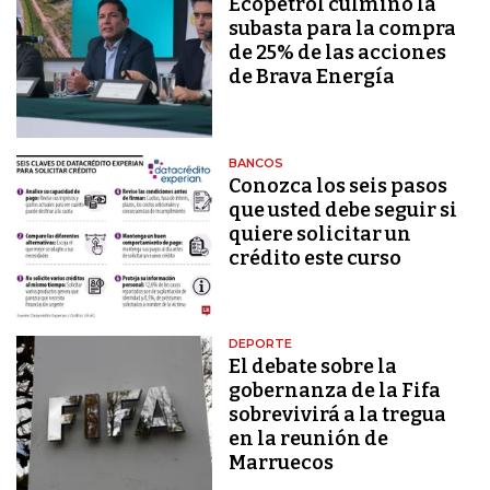
Ecopetrol culminó la
subasta para la compra
de 25% de las acciones
de Brava Energía
BANCOS
Conozca los seis pasos
que usted debe seguir si
quiere solicitar un
crédito este curso
DEPORTE
El debate sobre la
gobernanza de la Fifa
sobrevivirá a la tregua
en la reunión de
Marruecos