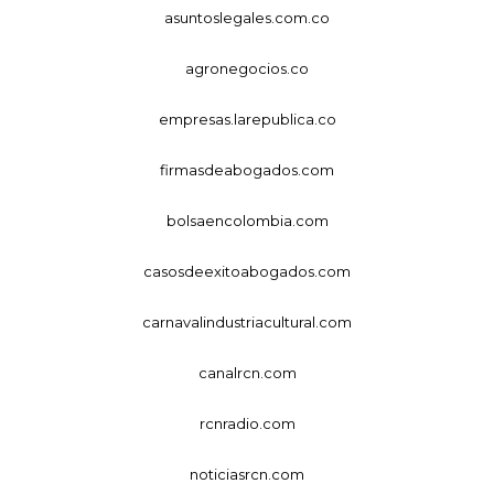
asuntoslegales.com.co
agronegocios.co
empresas.larepublica.co
firmasdeabogados.com
bolsaencolombia.com
casosdeexitoabogados.com
carnavalindustriacultural.com
canalrcn.com
rcnradio.com
noticiasrcn.com