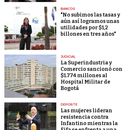
BANCOS
"No subimos las tasas y
aún así logramos unas
utilidades por $1,2
billones en tres años"
JUDICIAL
La Superindustria y
Comercio sancionó con
$1.774 millones al
Hospital Militar de
Bogotá
DEPORTE
Las mujeres lideran
resistencia contra
Infantino mientras la
Fifa se enfrenta a una