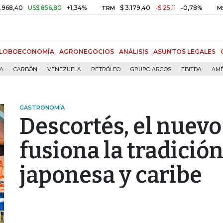
US$ 856,80
+1,34%
$ 3.179,40
-$ 25,11
-0,78%
TRM
MSCI COLC
LOBOECONOMÍA
AGRONEGOCIOS
ANÁLISIS
ASUNTOS LEGALES
ÍA
CARBÓN
VENEZUELA
PETRÓLEO
GRUPO ARGOS
EBITDA
AMÉ
GASTRONOMÍA
Descortés, el nuevo
fusiona la tradició
japonesa y caribe