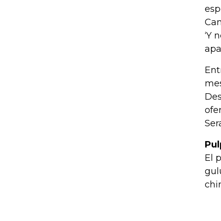
esp
Can
‘Y 
apa
Ent
mes
Des
ofe
Ser
Pul
El 
gul
chi