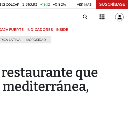
SUSCRÍBASE
2.363,93
+19,12
+0,82%
US$ 75,09
-US$ 0,24
AP
PETRÓLEO WTI
VER MÁS
CAJA FUERTE
INDICADORES
INSIDE
RICA LATINA
MOROSIDAD
 restaurante que
n mediterránea,