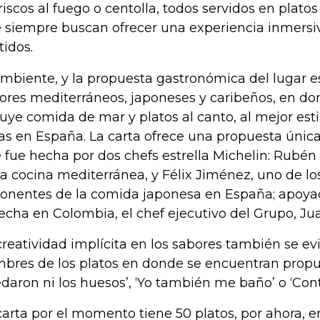
iscos al fuego o centolla, todos servidos en platos a
 siempre buscan ofrecer una experiencia inmersiv
tidos.
ambiente, y la propuesta gastronómica del lugar e
ores mediterráneos, japoneses y caribeños, en don
luye comida de mar y platos al canto, al mejor esti
as en España. La carta ofrece una propuesta única
 fue hecha por dos chefs estrella Michelin: Rubén
la cocina mediterránea, y Félix Jiménez, uno de l
onentes de la comida japonesa en España; apoy
echa en Colombia, el chef ejecutivo del Grupo, Ju
creatividad implícita en los sabores también se ev
bres de los platos en donde se encuentran propu
daron ni los huesos’, ‘Yo también me baño’ o ‘Contr
carta por el momento tiene 50 platos, por ahora, en