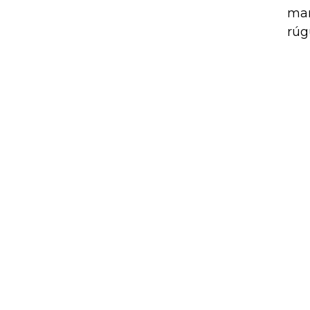
mar
rúg