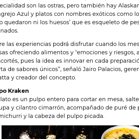
ecialidad son las ostras, pero también hay Alaska
grejo Azul y platos con nombres exóticos como 
no quedaron ni los huesos’ que es esqueleto de p
nados.
re las experiencias podrá disfrutar cuando los me
as ofreciendo alimentos y “emociones y riesgos, a
cortés, pues la idea es innovar en cada preparaci
rta de sabores únicos”, señaló Jairo Palacios, ger
atta y creador del concepto.
po Kraken
plato es un pulpo entero para cortar en mesa, salte
upa y cilantro cimarrón, acompañado de puré de 
michurri y la cabeza del pulpo picada.