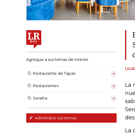
Agregue a sus temas de interés
LILI
Restaurante de Tapas
La 
Restaurantes
nue
Seratta
sab
Ser
des
Administre sus temas
La 