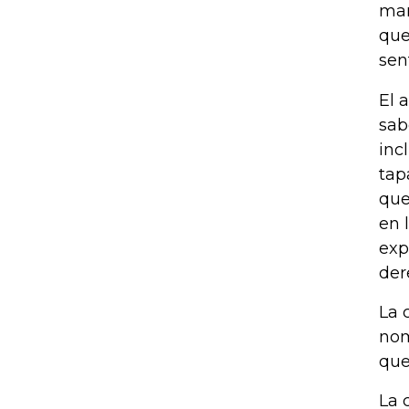
mar
que
sen
El 
sab
inc
tap
que
en 
exp
der
La 
nom
que
La 