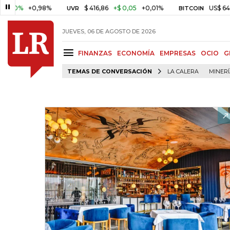
+0,98%
$ 416,86
+$ 0,05
+0,01%
US$ 64.968,40
UVR
BITCOIN
JUEVES, 06 DE AGOSTO DE 2026
FINANZAS
ECONOMÍA
EMPRESAS
OCIO
G
TEMAS DE CONVERSACIÓN
LA CALERA
MINER