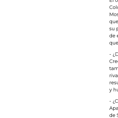
El 
Col
Mos
que
su 
de 
que
- ¿
Cre
tam
riv
res
y h
- ¿
Apa
de 