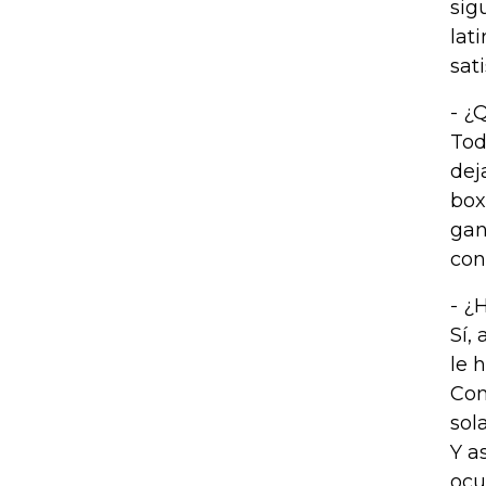
sig
lat
sat
- ¿
Tod
dej
box
gan
con
- ¿
Sí,
le 
Com
sol
Y a
ocu