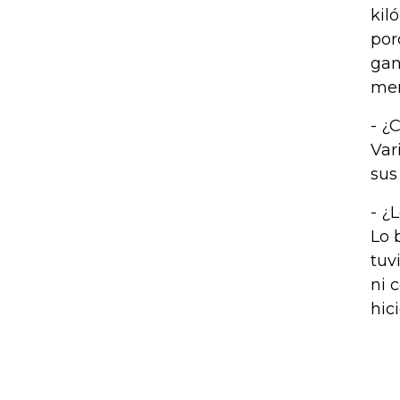
kil
por
gan
men
- ¿
Var
sus
- ¿
Lo 
tuv
ni 
hic