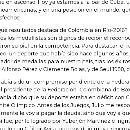
ue en ascenso. Hoy ya estamos a la par de Cuba, u
inoamericanas, y en una posición en el mundo, q
isfechos.
Qué resultados destaca de Colombia en Río-2016?
os los medallistas son dignos de recibir el recon
aron su piel en la competencia. Para destacar, el 
eo, un deporte que había sido hace algunos años
ador de medallas para nuestro país, tras los éxito
 Alfonso Pérez y Clemente Rojas, y de Seúl 1988, co
Había sido un compromiso pendiente de la Federa
 al presidente de la Federación Colombiana de Boxe
había dicho que su deporte estaba en déficit con 
ité Olímpico. Antes de los Juegos, Julio me respo
amente le voy a pagar la deuda, sino que voy a qu
sí fue, por lo logrado por Yuberjén Martínez e Ingrit
rrido con Céiber Ávila, que nos dejó muy preocup