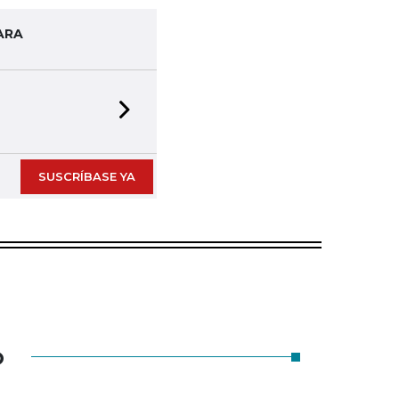
ARA
Next slide
SUSCRÍBASE YA
O