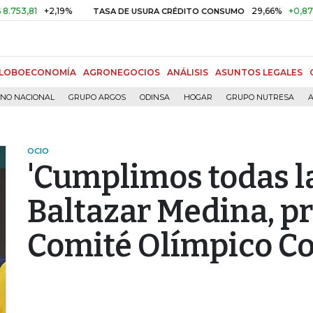
1
+2,19%
29,66%
+0,87%
+3,0
TASA DE USURA CRÉDITO CONSUMO
LOBOECONOMÍA
AGRONEGOCIOS
ANÁLISIS
ASUNTOS LEGALES
RNO NACIONAL
GRUPO ARGOS
ODINSA
HOGAR
GRUPO NUTRESA
A
OCIO
'Cumplimos todas la
Baltazar Medina, pr
Comité Olímpico C