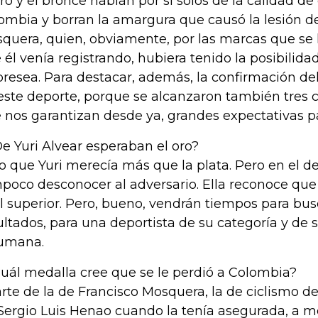
oro y el bronce hablan por sí solos de la calidad d
ombia y borran la amargura que causó la lesión d
quera, quien, obviamente, por las marcas que se h
 él venía registrando, hubiera tenido la posibilid
presea. Para destacar, además, la confirmación del
este deporte, porque se alcanzaron también tres c
 nos garantizan desde ya, grandes expectativas p
De Yuri Alvear esperaban el oro?
o que Yuri merecía más que la plata. Pero en el d
poco desconocer al adversario. Ella reconoce que
al superior. Pero, bueno, vendrán tiempos para bu
ultados, para una deportista de su categoría y de 
umana.
Cuál medalla cree que se le perdió a Colombia?
rte de la de Francisco Mosquera, la de ciclismo de 
Sergio Luis Henao cuando la tenía asegurada, a m