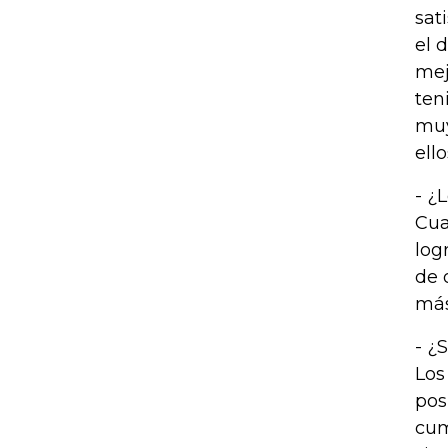
sat
el 
mej
ten
muy
ell
- ¿
Cua
log
de 
más
- ¿
Los
pos
cum