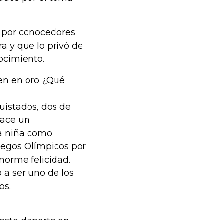
no por conocedores
ra y que lo privó de
ocimiento.
rten en oro ¿Qué
uistados, dos de
hace un
na niña como
uegos Olímpicos por
norme felicidad.
 a ser uno de los
os.