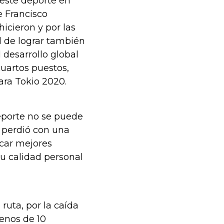
e este deporte en
e Francisco
icieron y por las
ad de lograr también
 desarrollo global
uartos puestos,
ara Tokio 2020.
eporte no se puede
 perdió con una
scar mejores
su calidad personal
ruta, por la caída
enos de 10