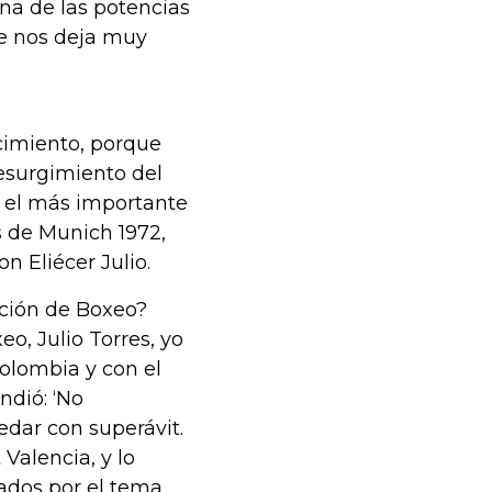
na de las potencias
ue nos deja muy
ocimiento, porque
resurgimiento del
, el más importante
s de Munich 1972,
n Eliécer Julio.
ción de Boxeo?
o, Julio Torres, yo
Colombia y con el
ndió: ‘No
edar con superávit.
 Valencia, y lo
ados por el tema