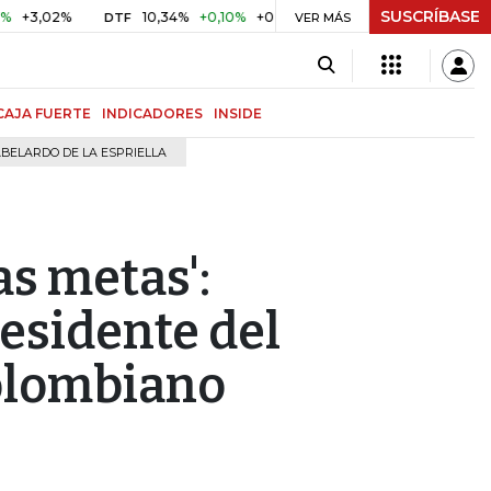
SUSCRÍBASE
2%
10,34%
+0,10%
+0,98%
$ 416,91
+$ 0,05
+0,01%
DTF
UVR
VER MÁS
CAJA FUERTE
INDICADORES
INSIDE
BELARDO DE LA ESPRIELLA
s metas':
esidente del
olombiano