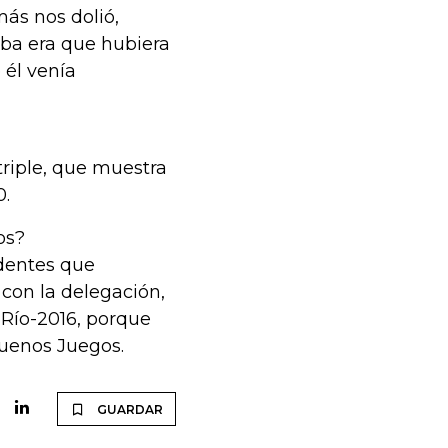
ás nos dolió,
eba era que hubiera
 él venía
 triple, que muestra
0.
os?
identes que
 con la delegación,
 Río-2016, porque
buenos Juegos.
GUARDAR