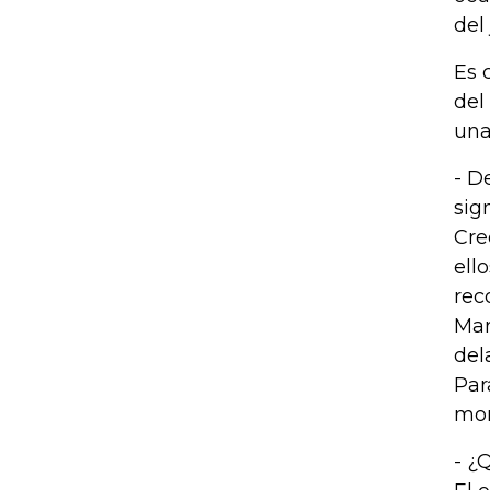
del
Es 
del
una
- D
sig
Cre
ell
rec
Mar
del
Par
mom
- ¿