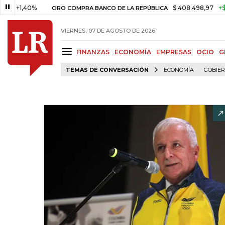
,40%
$ 408.498,97
+$ 8.753,8
ORO COMPRA BANCO DE LA REPÚBLICA
VIERNES, 07 DE AGOSTO DE 2026
FINANZAS
ECONOMÍA
EMPRESAS
OCIO
G
TEMAS DE CONVERSACIÓN
ECONOMÍA
GOBIE