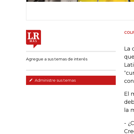
COL
La 
que
Agregue a sus temas de interés
Lat
“cu
con
Administre sus temas
El 
deb
la 
- ¿
Cre