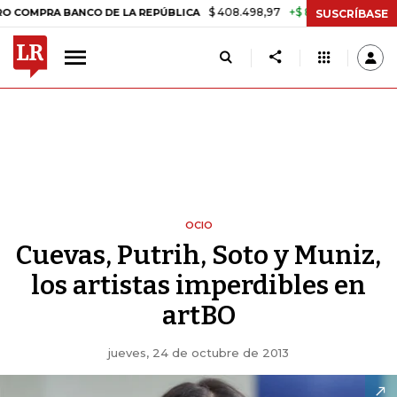
$ 408.498,97
+$ 8.753,81
+2,19%
RA BANCO DE LA REPÚBLICA
TAS
SUSCRÍBASE
OCIO
Cuevas, Putrih, Soto y Muniz,
los artistas imperdibles en
artBO
jueves, 24 de octubre de 2013