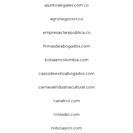
asuntoslegales.com.co
agronegocios.co
empresas.larepublica.co
firmasdeabogados.com
bolsaencolombia.com
casosdeexitoabogados.com
carnavalindustriacultural.com
canalrcn.com
rcnradio.com
noticiasrcn.com