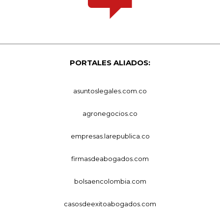
PORTALES ALIADOS:
asuntoslegales.com.co
agronegocios.co
empresas.larepublica.co
firmasdeabogados.com
bolsaencolombia.com
casosdeexitoabogados.com