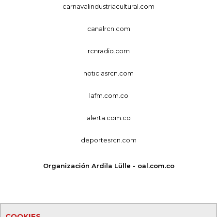
carnavalindustriacultural.com
canalrcn.com
rcnradio.com
noticiasrcn.com
lafm.com.co
alerta.com.co
deportesrcn.com
Organización Ardila Lülle - oal.com.co
COOKIES