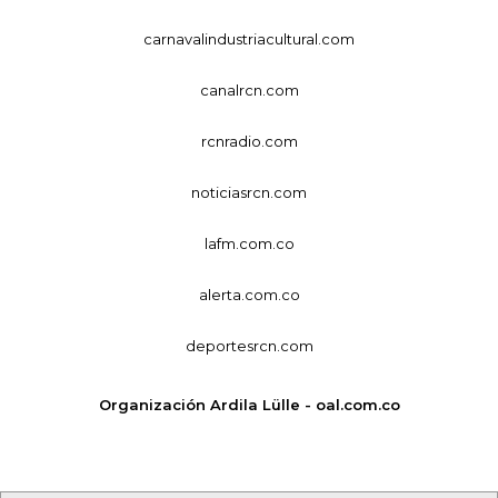
carnavalindustriacultural.com
canalrcn.com
rcnradio.com
noticiasrcn.com
lafm.com.co
alerta.com.co
deportesrcn.com
Organización Ardila Lülle - oal.com.co