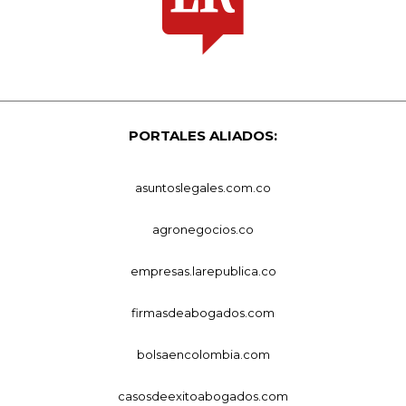
PORTALES ALIADOS:
asuntoslegales.com.co
agronegocios.co
empresas.larepublica.co
firmasdeabogados.com
bolsaencolombia.com
casosdeexitoabogados.com