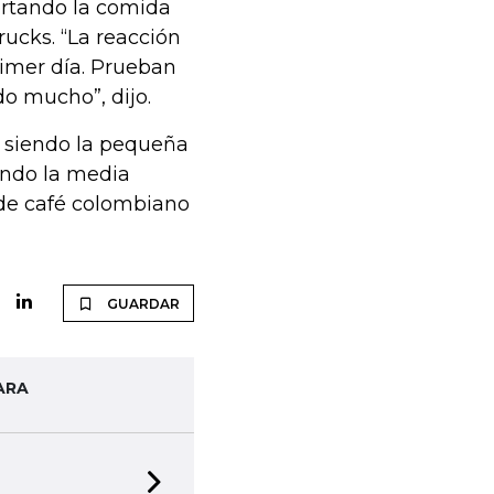
ortando la comida
rucks. “La reacción
rimer día. Prueban
do mucho”, dijo.
s, siendo la pequeña
endo la media
 de café colombiano
GUARDAR
ARA