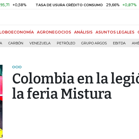
+0,58%
29,66%
+0,87%
+3,02
TASA DE USURA CRÉDITO CONSUMO
LOBOECONOMÍA
AGRONEGOCIOS
ANÁLISIS
ASUNTOS LEGALES
ÍA
CARBÓN
VENEZUELA
PETRÓLEO
GRUPO ARGOS
EBITDA
AMÉ
OCIO
Colombia en la legi
la feria Mistura