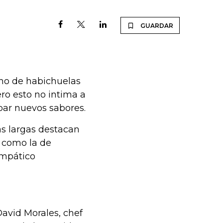
GUARDAR
cho de habichuelas
ero esto no intima a
obar nuevos sabores.
ás largas destacan
, como la de
impático
David Morales, chef