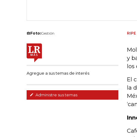
Foto:
Gestión
RIPE
Mol
y b
los
Agregue a sus temas de interés
El 
la 
Administre sus temas
Méx
‘ca
Inn
Caf