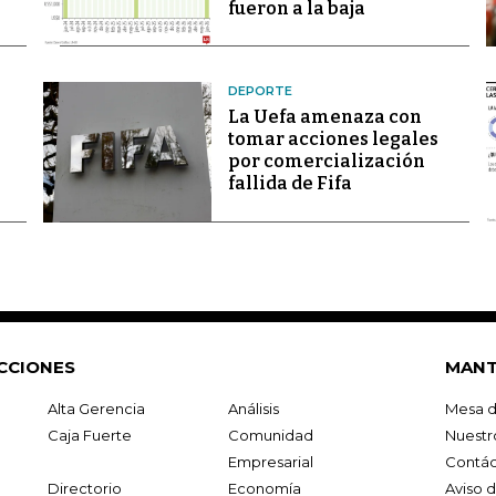
fueron a la baja
DEPORTE
La Uefa amenaza con
tomar acciones legales
por comercialización
fallida de Fifa
CCIONES
MANT
Alta Gerencia
Análisis
Mesa d
Caja Fuerte
Comunidad
Nuestr
Empresarial
Contác
Directorio
Economía
Aviso 