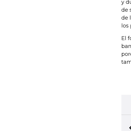
y d
de 
de 
los
El 
ban
por
tam