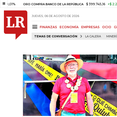
01%
$ 399.745,16
+$ 2.295,71
ORO COMPRA BANCO DE LA REPÚBLICA
JUEVES, 06 DE AGOSTO DE 2026
FINANZAS
ECONOMÍA
EMPRESAS
OCIO
G
TEMAS DE CONVERSACIÓN
LA CALERA
MINER