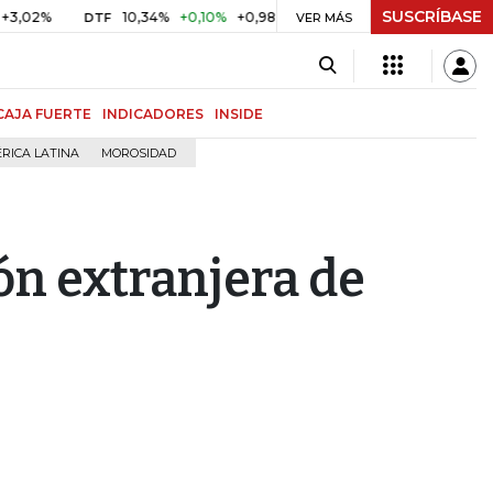
SUSCRÍBASE
%
10,34%
+0,10%
+0,98%
$ 416,86
+$ 0,05
+0,01%
DTF
UVR
VER MÁS
CAJA FUERTE
INDICADORES
INSIDE
RICA LATINA
MOROSIDAD
ón extranjera de