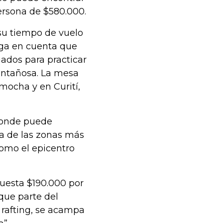
ersona de $580.000.
su tiempo de vuelo
nga en cuenta que
ados para practicar
ontañosa. La mesa
ocha y en Curití,
 donde puede
na de las zonas más
como el epicentro
uesta $190.000 por
que parte del
r rafting, se acampa