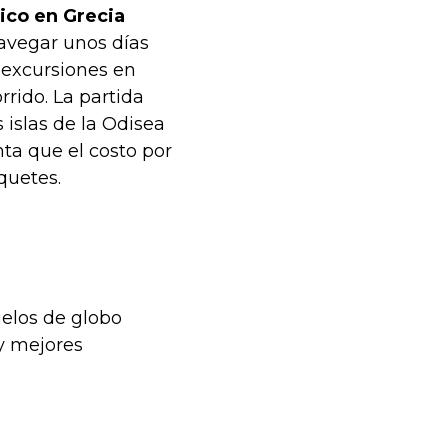
nico en Grecia
avegar unos días
 excursiones en
orrido. La partida
 islas de la Odisea
ta que el costo por
quetes.
uelos de globo
y mejores