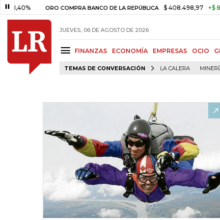
40%
$ 408.498,97
+$ 8.753,81
ORO COMPRA BANCO DE LA REPÚBLICA
JUEVES, 06 DE AGOSTO DE 2026
FINANZAS
ECONOMÍA
EMPRESAS
OCIO
G
TEMAS DE CONVERSACIÓN
LA CALERA
MINER