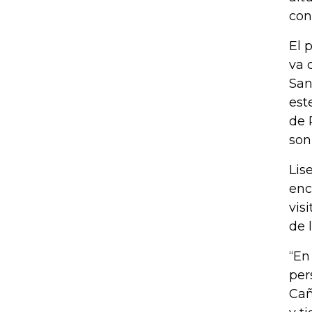
con
El 
va 
San
est
de 
son
Lis
enc
vis
de 
“En
per
Cañ