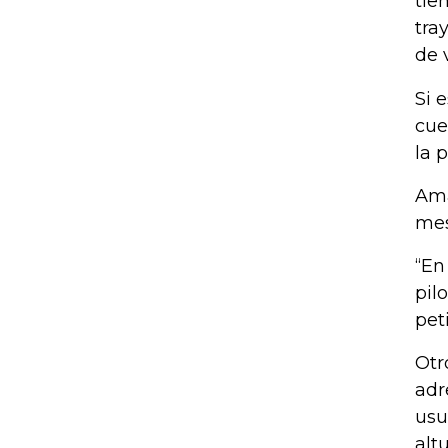
tie
tra
de 
Si 
cue
la 
Ama
mes
“En
pil
pet
Otr
adr
usu
alt