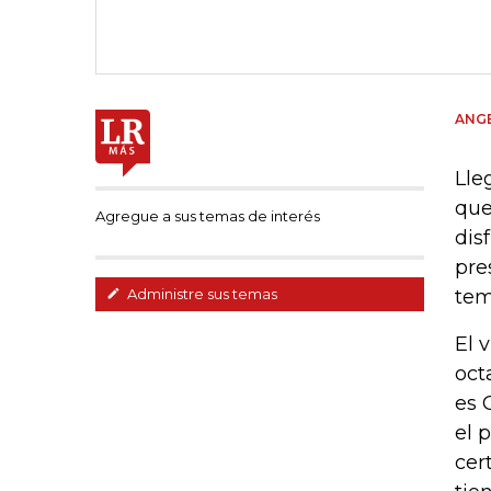
ANGE
Lle
que
Agregue a sus temas de interés
dis
pre
tem
Administre sus temas
El 
oct
es 
el 
cer