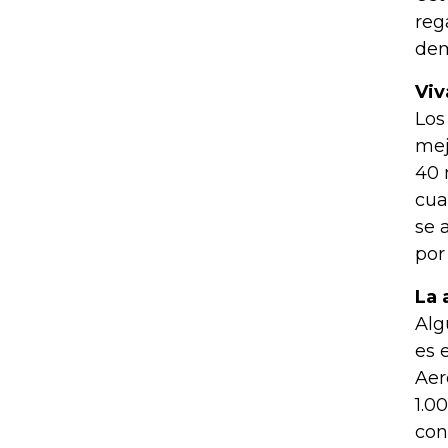
reg
dem
Viv
Los
mej
40 
cua
se 
por
La 
Alg
es 
Aer
1.0
con