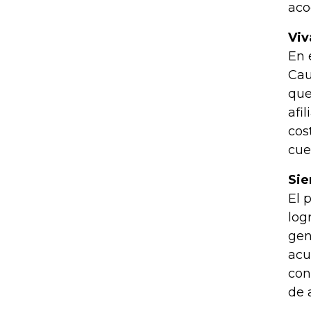
aco
Viv
En 
Cau
que
afi
cos
cue
Sie
El 
log
gen
acu
con
de 