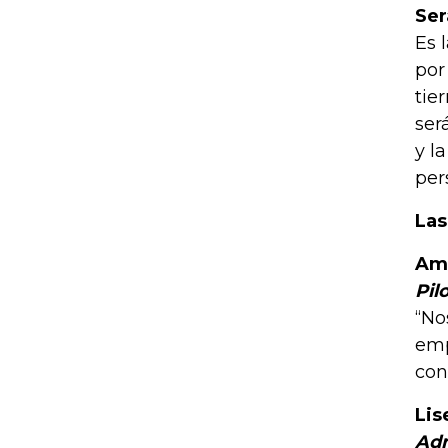
Ser
Es 
por
tie
ser
y l
per
Las
Am
Pil
“No
emp
con
Lis
Adm