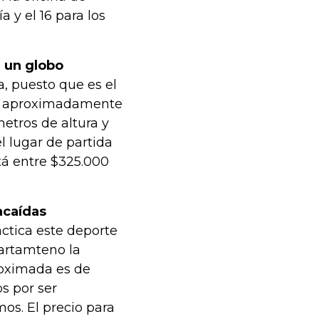
 y el 16 para los
e un globo
, puesto que es el
ura aproximadamente
etros de altura y
l lugar de partida
stá entre $325.000
acaídas
ctica este deporte
artamteno la
proximada es de
os por ser
os. El precio para