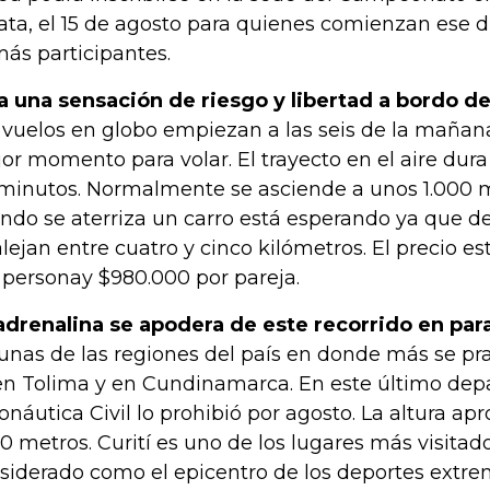
ata, el 15 de agosto para quienes comienzan ese día
ás participantes.
a una sensación de riesgo y libertad a bordo d
 vuelos en globo empiezan a las seis de la mañana
or momento para volar. El trayecto en el aire d
minutos. Normalmente se asciende a unos 1.000 m
ndo se aterriza un carro está esperando ya que de
alejan entre cuatro y cinco kilómetros. El precio e
 personay $980.000 por pareja.
adrenalina se apodera de este recorrido en par
unas de las regiones del país en donde más se pra
en Tolima y en Cundinamarca. En este último dep
onáutica Civil lo prohibió por agosto. La altura a
00 metros. Curití es uno de los lugares más visitad
siderado como el epicentro de los deportes extrem