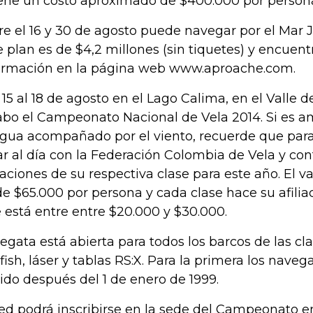
iene un costo aproximado de $400.000 por persona
re el 16 y 30 de agosto puede navegar por el Mar J
e plan es de $4,2 millones (sin tiquetes) y encuen
ormación en la página web www.aproache.com.
 15 al 18 de agosto en el Lago Calima, en el Valle d
abo el Campeonato Nacional de Vela 2014. Si es a
agua acompañado por el viento, recuerde que para
ar al día con la Federación Colombia de Vela y con
liaciones de su respectiva clase para este año. El v
de $65.000 por persona y cada clase hace su afili
 está entre entre $20.000 y $30.000.
regata está abierta para todos los barcos de las cla
fish, láser y tablas RS:X. Para la primera los nav
ido después del 1 de enero de 1999.
ed podrá inscribirse en la sede del Campeonato en