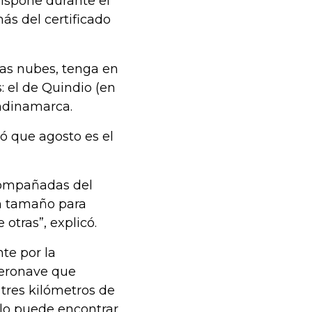
dispone durante el
s del certificado
 las nubes, tenga en
 el de Quindio (en
undinamarca.
ó que agosto es el
acompañadas del
n tamaño para
otras”, explicó.
nte por la
aeronave que
tres kilómetros de
y lo puede encontrar