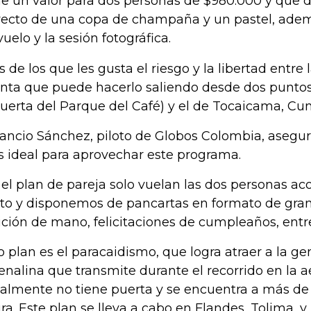
ne un valor para dos personas de $980.000 y que 
yecto de una copa de champaña y un pastel, ademá
vuelo y la sesión fotográfica.
es de los que les gusta el riesgo y la libertad entre
nta que puede hacerlo saliendo desde dos puntos:
puerta del Parque del Café) y el de Tocaicama, C
ncio Sánchez, piloto de Globos Colombia, asegur
 ideal para aprovechar este programa.
 el plan de pareja solo vuelan las dos personas 
oto y disponemos de pancartas en formato de gra
ición de mano, felicitaciones de cumpleaños, entre 
o plan es el paracaidismo, que logra atraer a la ge
enalina que transmite durante el recorrido en la 
almente no tiene puerta y se encuentra a más de 
ura. Este plan se lleva a cabo en Flandes, Tolima, 