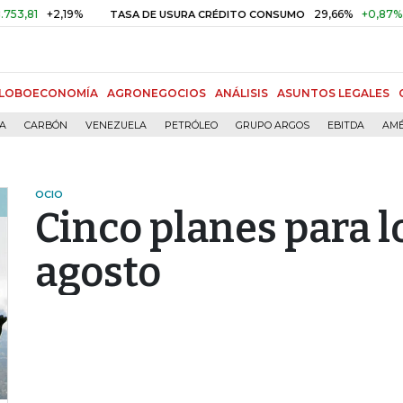
+2,19%
29,66%
+0,87%
+3,0
TASA DE USURA CRÉDITO CONSUMO
LOBOECONOMÍA
AGRONEGOCIOS
ANÁLISIS
ASUNTOS LEGALES
ÍA
CARBÓN
VENEZUELA
PETRÓLEO
GRUPO ARGOS
EBITDA
AMÉ
OCIO
Cinco planes para l
agosto