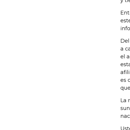
y t
Ent
est
inf
Del
a c
el 
est
afi
es 
que
La 
sun
nac
Ust