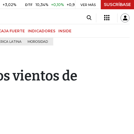
SUSCRÍBASE
2%
10,34%
+0,10%
+0,98%
$ 416,86
+$ 0,05
+0,01%
DTF
UVR
VER MÁS
CAJA FUERTE
INDICADORES
INSIDE
RICA LATINA
MOROSIDAD
os vientos de