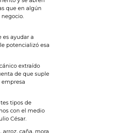
amento y se abren
eas que en algún
 negocio.
e es ayudar a
le potencializó esa
lcánico extraído
cuenta de que suple
su empresa
tes tipos de
amos con el medio
lio César.
, arroz, caña, mora