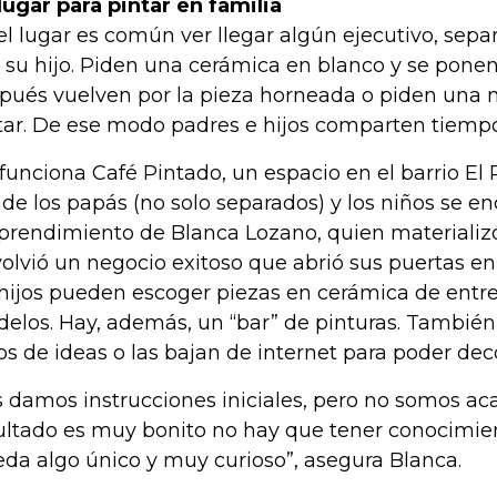
lugar para pintar en familia
el lugar es común ver llegar algún ejecutivo, sepa
 su hijo. Piden una cerámica en blanco y se ponen 
pués vuelven por la pieza horneada o piden una 
tar. De ese modo padres e hijos comparten tiempo
 funciona Café Pintado, un espacio en el barrio El 
de los papás (no solo separados) y los niños se en
rendimiento de Blanca Lozano, quien materializ
volvió un negocio exitoso que abrió sus puertas en
 hijos pueden escoger piezas en cerámica de entr
elos. Hay, además, un “bar” de pinturas. También 
ros de ideas o las bajan de internet para poder deco
s damos instrucciones iniciales, pero no somos ac
ultado es muy bonito no hay que tener conocimien
da algo único y muy curioso”, asegura Blanca.