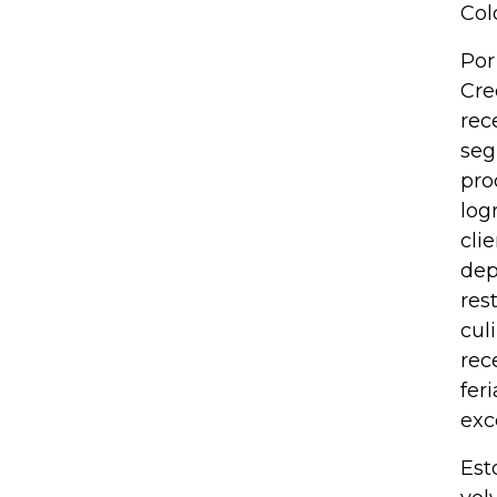
Col
Por
Cre
rec
seg
pro
log
cli
dep
res
cul
rec
fer
exc
Est