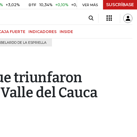
SUSCRÍBASE
2%
10,34%
+0,10%
+0,98%
$ 416,96
+$ 0,05
+0,01%
DTF
UVR
VER MÁS
CAJA FUERTE
INDICADORES
INSIDE
BELARDO DE LA ESPRIELLA
ue triunfaron
Valle del Cauca