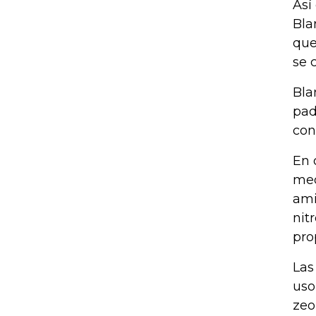
Así
Bla
que
se 
Bla
pad
con
En 
med
ami
nit
pro
Las
uso
zeo