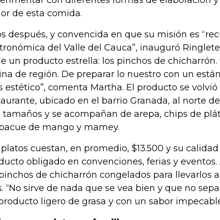
erimentar con diferentes formas de elaboración y 
or de esta comida.
s después, y convencida en que su misión es “recu
tronómica del Valle del Cauca”, inauguró Ringlete, 
ne un producto estrella: los pinchos de chicharrón.
ina de región. De preparar lo nuestro con un están
 estético”, comenta Martha. El producto se volvió 
taurante, ubicado en el barrio Granada, al norte d
s tamaños y se acompañan de arepa, chips de plát
bacue de mango y mamey.
 platos cuestan, en promedio, $13.500 y su calidad
ducto obligado en convenciones, ferias y eventos.
 pinchos de chicharrón congelados para llevarlos a
s. “No sirve de nada que se vea bien y que no sepa
producto ligero de grasa y con un sabor impecabl