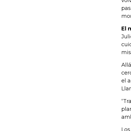
vol
pas
mom
El 
Jul
cui
mis
All
cer
el 
Lla
“Tr
pla
amb
Los