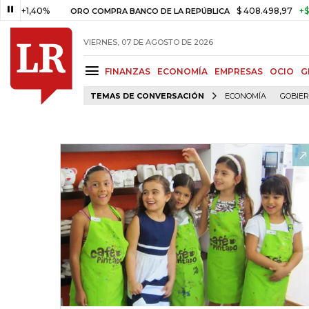
,40%
$ 408.498,97
+$ 8.753,8
ORO COMPRA BANCO DE LA REPÚBLICA
VIERNES, 07 DE AGOSTO DE 2026
FINANZAS
ECONOMÍA
EMPRESAS
OCIO
G
TEMAS DE CONVERSACIÓN
ECONOMÍA
GOBIE