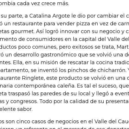
ombia cada vez crece más.
 su parte, a Catalina Argote le dio por cambiar el 
ó un restaurante para vender pizza en vez de ca
etas gourmet. Así logró innovar con su negocio y 
mento de consumidores en la capital del Valle del
ductos poco comunes, pero exitosos se trata, Mart
ró un desarrollo gastronómico que se volvió una de
entes. Ella, en su misión de rescatar la cocina tradi
artamento, se inventó los pinchos de chicharrón.
taurante Ringlete, este producto se volvió en una d
inaria contemporánea caleña. Es tal el suceso, qu
eta traspasó las paredes de su local y llegó a eve
ias y congresos. Todo por la calidad de su presenta
elente sabor.
os son cinco casos de negocios en el Valle del Cau