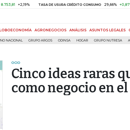
1
+2,19%
29,66%
+0,87%
+3,0
TASA DE USURA CRÉDITO CONSUMO
LOBOECONOMÍA
AGRONEGOCIOS
ANÁLISIS
ASUNTOS LEGALES
RNO NACIONAL
GRUPO ARGOS
ODINSA
HOGAR
GRUPO NUTRESA
A
OCIO
Cinco ideas raras q
como negocio en el 