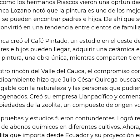
 como los hermanos Riascos vieron una oprtunida
nca Lozano notó que la pintura es uno de los mejo
 se pueden encontrar padres e hijos. De ahí que 
convirtió en una tendencia entre cientos de famili
nca creó el Café Pintado, un estudio en el oeste d
res e hijos pueden llegar, adquirir una cerámica e
 pintura, una obra única, mientras comparten tie
otro rincón del Valle del Cauca, el compromiso con
ioambiente hizo que Julio César Quiroga buscar
gable con la naturaleza y las personas que pudier
rogenados. Creó su empresa Llanpacífico y comenz
piedades de la zeolita, un compuesto de origen vo
 pruebas y estudios fueron contundentes. Logró re
 de abonos químicos en diferentes cultivos. Ahor
lita que importa desde Ecuador y su proyección e