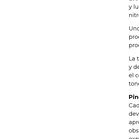
y l
nit
Uno
pro
pro
La 
y d
el 
ton
Pin
Cad
dev
apr
obs