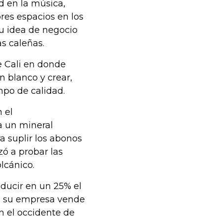
d en la música,
res espacios en los
su idea de negocio
as caleñas.
e Cali en donde
n blanco y crear,
mpo de calidad.
 el
a un mineral
a suplir los abonos
ó a probar las
lcánico.
ducir en un 25% el
a, su empresa vende
n el occidente de