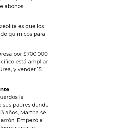
 de abonos
zeolita es que los
 de químicos para
mpresa por $700.000
cífico está ampliar
úrea, y vender 15
ante
cuerdos la
de sus padres donde
 13 años, Martha se
charrón. Empezó a