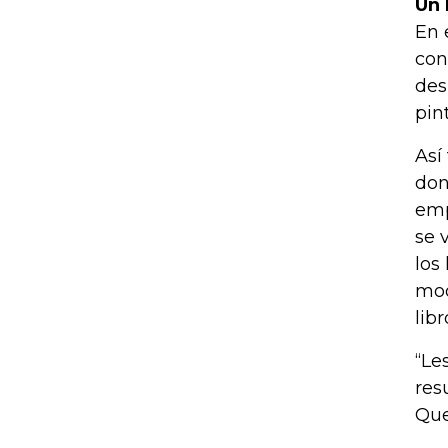
Un 
En 
con
des
pin
Así
don
emp
se 
los
mod
lib
“Le
res
Que