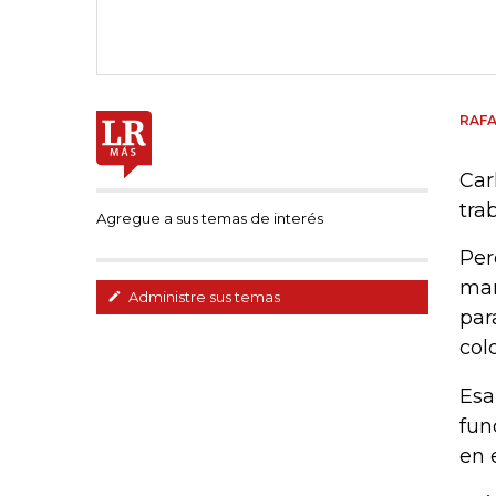
RAF
Car
tra
Agregue a sus temas de interés
Per
mar
Administre sus temas
par
col
Esa
fun
en 