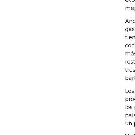
exp
mej
Año
gas
tie
coc
más
res
tre
bar
Los
pro
los
paí
un 