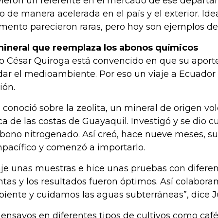
vieron un referente en el mercado de ese depart
o de manera acelerada en el país y el exterior. Id
ento parecieron raras, pero hoy son ejemplos de
mineral que reemplaza los abonos químicos
io César Quiroga está convencido en que su aport
dar el medioambiente. Por eso un viaje a Ecuador 
ión.
á conoció sobre la zeolita, un mineral de origen vo
ca de las costas de Guayaquil. Investigó y se dio 
abono nitrogenado. Así creó, hace nueve meses, 
npacífico y comenzó a importarlo.
aje unas muestras e hice unas pruebas con diferen
ntas y los resultados fueron óptimos. Así colabor
iente y cuidamos las aguas subterráneas”, dice Ju
 ensayos en diferentes tipos de cultivos como café