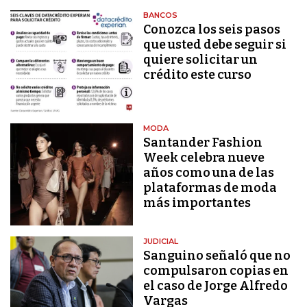
BANCOS
Conozca los seis pasos
que usted debe seguir si
quiere solicitar un
crédito este curso
MODA
Santander Fashion
Week celebra nueve
años como una de las
plataformas de moda
más importantes
JUDICIAL
Sanguino señaló que no
compulsaron copias en
el caso de Jorge Alfredo
Vargas