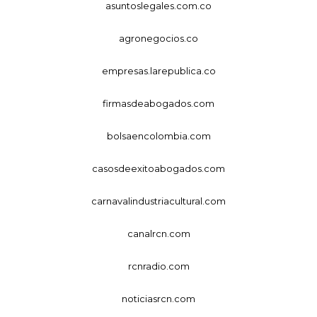
asuntoslegales.com.co
agronegocios.co
empresas.larepublica.co
firmasdeabogados.com
bolsaencolombia.com
casosdeexitoabogados.com
carnavalindustriacultural.com
canalrcn.com
rcnradio.com
noticiasrcn.com