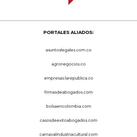
PORTALES ALIADOS:
asuntoslegales.com.co
agronegocios.co
empresas.larepublica.co
firmasdeabogados.com
bolsaencolombia.com
casosdeexitoabogados.com
carnavalindustriacultural.com