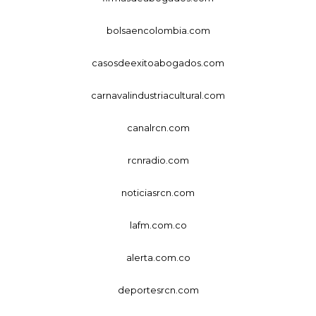
bolsaencolombia.com
casosdeexitoabogados.com
carnavalindustriacultural.com
canalrcn.com
rcnradio.com
noticiasrcn.com
lafm.com.co
alerta.com.co
deportesrcn.com