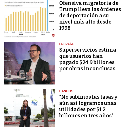
Ofensiva migratoria de
Trump lleva las órdenes
de deportación a su
nivel más alto desde
1998
ENERGÍA
Superservicios estima
que usuarios han
pagado $24,9 billones
por obras inconclusas
BANCOS
"No subimos las tasas y
aún así logramos unas
utilidades por $1,2
billones en tres años"