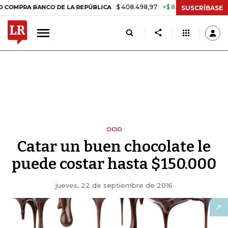
$ 408.498,97
+$ 8.753,81
+2,19%
RA BANCO DE LA REPÚBLICA
TAS
SUSCRÍBASE
OCIO
Catar un buen chocolate le
puede costar hasta $150.000
jueves, 22 de septiembre de 2016