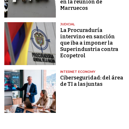
en la reunión de
Marruecos
JUDICIAL
La Procuraduría
intervino en sanción
que iba a imponer la
Superindustria contra
Ecopetrol
INTERNET ECONOMY
Ciberseguridad: del área
de TI a las juntas