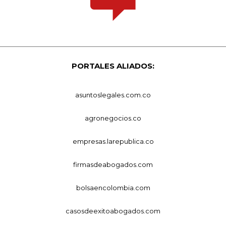
PORTALES ALIADOS:
asuntoslegales.com.co
agronegocios.co
empresas.larepublica.co
firmasdeabogados.com
bolsaencolombia.com
casosdeexitoabogados.com