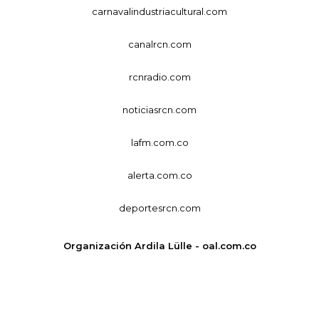
carnavalindustriacultural.com
canalrcn.com
rcnradio.com
noticiasrcn.com
lafm.com.co
alerta.com.co
deportesrcn.com
Organización Ardila Lülle - oal.com.co