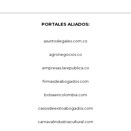
PORTALES ALIADOS:
asuntoslegales.com.co
agronegocios.co
empresas.larepublica.co
firmasdeabogados.com
bolsaencolombia.com
casosdeexitoabogados.com
carnavalindustriacultural.com