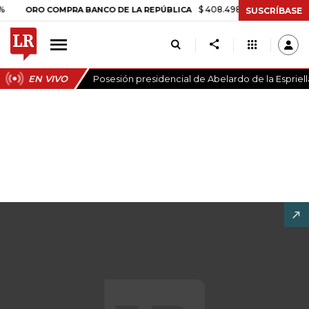
$ 408.498,97
+$ 8.753,81
+2,19%
RO COMPRA BANCO DE LA REPÚBLICA
SUSCRÍBASE
EN VIVO
Posesión presidencial de Abelardo de la Espriell