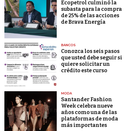
Ecopetrol culminó la
subasta para la compra
de 25% de las acciones
de Brava Energía
BANCOS
Conozca los seis pasos
que usted debe seguir si
quiere solicitar un
crédito este curso
MODA
Santander Fashion
Week celebra nueve
años como una de las
plataformas de moda
más importantes