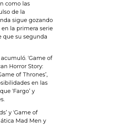
tan como las
lso de la
egunda sigue gozando
en la primera serie
de que su segunda
s acumuló. ‘Game of
can Horror Story:
‘Game of Thrones’,
sibilidades en las
 que ‘Fargo’ y
s.
rds’ y ‘Game of
amática Mad Men y