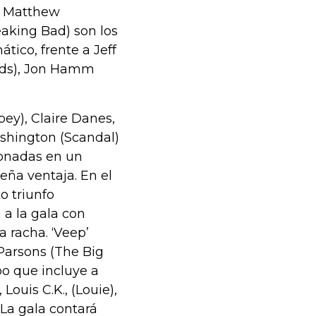
n, Matthew
aking Bad) son los
ático, frente a Jeff
rds), Jon Hamm
ey), Claire Danes,
shington (Scandal)
ionadas en un
ña ventaja. En el
o triunfo
 a la gala con
 racha. ‘Veep’
Parsons (The Big
po que incluye a
ouis C.K., (Louie),
 La gala contará