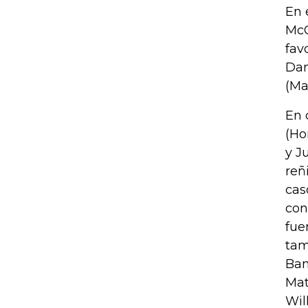
En 
McC
fav
Dan
(Ma
En 
(Ho
y J
reñ
cas
con
fue
tam
Ban
Mat
Wil