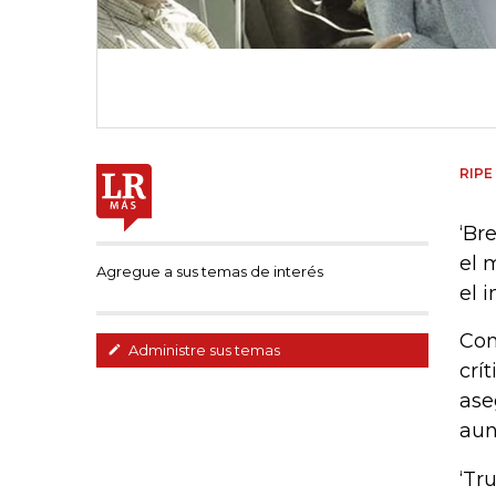
RIPE
‘Br
el 
Agregue a sus temas de interés
el 
Con
Administre sus temas
crí
ase
aun
‘Tr