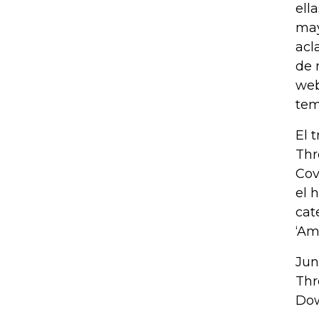
ell
may
acl
de 
web
tem
El 
Thr
Cov
el 
cat
‘Am
Jun
Thr
Dow