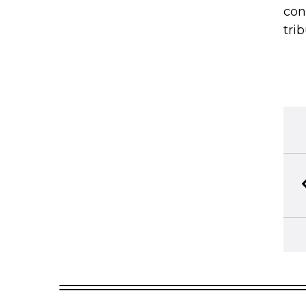
con
tri