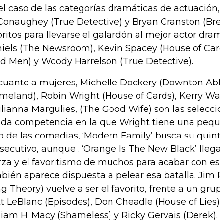
el caso de las categorías dramáticas de actuació
onaughey (True Detective) y Bryan Cranston (Bre
oritos para llevarse el galardón al mejor actor dram
iels (The Newsroom), Kevin Spacey (House of Ca
d Men) y Woody Harrelson (True Detective).
cuanto a mujeres, Michelle Dockery (Downton Abb
meland), Robin Wright (House of Cards), Kerry Wa
ulianna Margulies, (The Good Wife) son las selecc
ida competencia en la que Wright tiene una peque
o de las comedias, ‘Modern Family’ busca su quint
secutivo, aunque . ‘Orange Is The New Black’ llega
rza y el favoritismo de muchos para acabar con esa
bién aparece dispuesta a pelear esa batalla. Jim 
g Theory) vuelve a ser el favorito, frente a un gru
t LeBlanc (Episodes), Don Cheadle (House of Lies), L
liam H. Macy (Shameless) y Ricky Gervais (Derek).