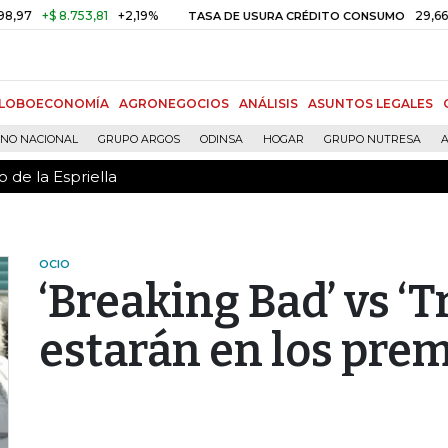
 de la Espriella
$ 8.753,81
+2,19%
29,66%
+0,8
TASA DE USURA CRÉDITO CONSUMO
LOBOECONOMÍA
AGRONEGOCIOS
ANÁLISIS
ASUNTOS LEGALES
RNO NACIONAL
GRUPO ARGOS
ODINSA
HOGAR
GRUPO NUTRESA
A
 de la Espriella
OCIO
‘Breaking Bad’ vs ‘T
estarán en los pr