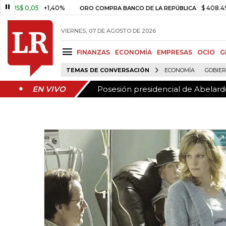
Posesión presidencial de Abelardo
EN VIVO
0,05
+1,40%
$ 408.498,97
+
ORO COMPRA BANCO DE LA REPÚBLICA
VIERNES, 07 DE AGOSTO DE 2026
FINANZAS
ECONOMÍA
EMPRESAS
OCIO
G
TEMAS DE CONVERSACIÓN
ECONOMÍA
GOBIE
Posesión presidencial de Abelardo
EN VIVO