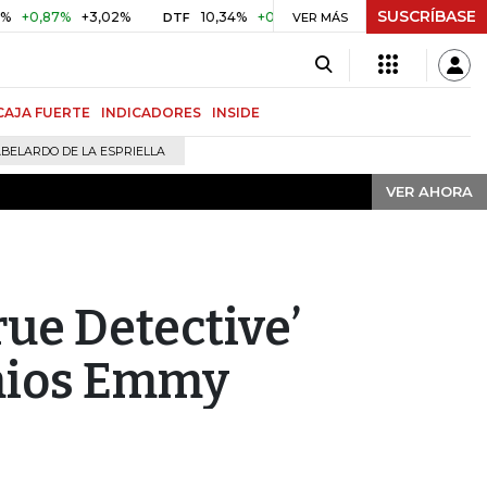
SUSCRÍBASE
VER AHORA
7%
+3,02%
10,34%
+0,10%
+0,98%
$ 416,91
+$ 0,05
DTF
VER MÁS
UVR
CAJA FUERTE
INDICADORES
INSIDE
BELARDO DE LA ESPRIELLA
VER AHORA
rue Detective’
emios Emmy