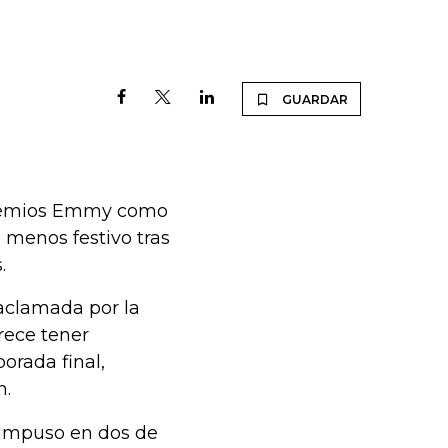
GUARDAR
 premios Emmy como
 menos festivo tras
.
aclamada por la
rece tener
orada final,
n.
e impuso en dos de