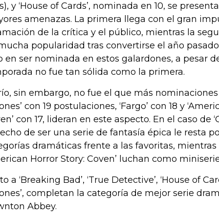
as), y ‘House of Cards’, nominada en 10, se presen
ores amenazas. La primera llega con el gran impu
amación de la crítica y el público, mientras la s
mucha popularidad tras convertirse el año pasado 
 en ser nominada en estos galardones, a pesar 
porada no fue tan sólida como la primera.
trío, sin embargo, no fue el que más nominacione
ones’ con 19 postulaciones, ‘Fargo’ con 18 y ‘Ameri
en’ con 17, lideran en este aspecto. En el caso de 
hecho de ser una serie de fantasía épica le resta po
egorías dramáticas frente a las favoritas, mientras
erican Horror Story: Coven’ luchan como miniserie
to a ‘Breaking Bad’, ‘True Detective’, ‘House of Ca
ones’, completan la categoría de mejor serie dr
nton Abbey.