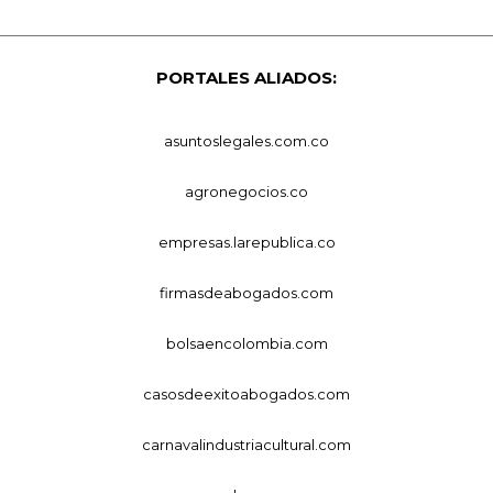
PORTALES ALIADOS:
asuntoslegales.com.co
agronegocios.co
empresas.larepublica.co
firmasdeabogados.com
bolsaencolombia.com
casosdeexitoabogados.com
carnavalindustriacultural.com