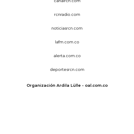
canalrcn.com
rcnradio.com
noticiasrcn.com
lafm.com.co
alerta.com.co
deportesrcn.com
Organización Ardila Lülle - oal.com.co