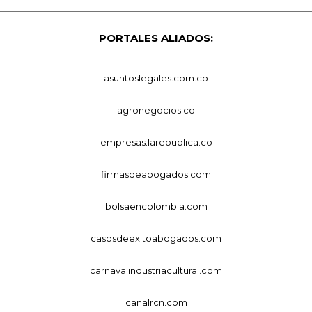
PORTALES ALIADOS:
asuntoslegales.com.co
agronegocios.co
empresas.larepublica.co
firmasdeabogados.com
bolsaencolombia.com
casosdeexitoabogados.com
carnavalindustriacultural.com
canalrcn.com