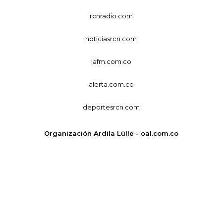
rcnradio.com
noticiasrcn.com
lafm.com.co
alerta.com.co
deportesrcn.com
Organización Ardila Lülle - oal.com.co