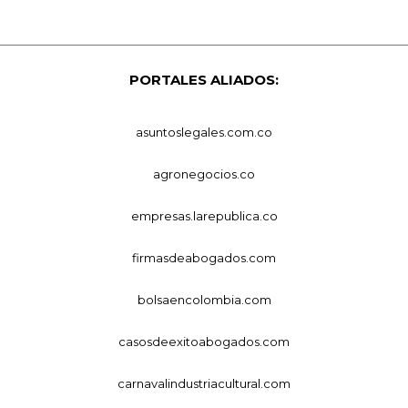
PORTALES ALIADOS:
asuntoslegales.com.co
agronegocios.co
empresas.larepublica.co
firmasdeabogados.com
bolsaencolombia.com
casosdeexitoabogados.com
carnavalindustriacultural.com