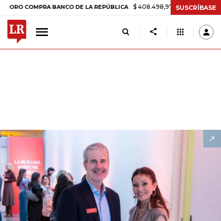
$ 408.498,97
+$ 8.753,81
+2,19%
MPRA BANCO DE LA REPÚBLICA
T
SUSCRÍBASE