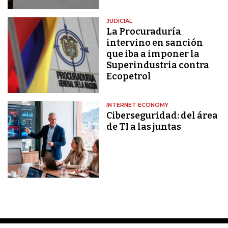
JUDICIAL
La Procuraduría
intervino en sanción
que iba a imponer la
Superindustria contra
Ecopetrol
INTERNET ECONOMY
Ciberseguridad: del área
de TI a las juntas