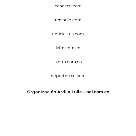
canalrcn.com
rcnradio.com
noticiasrcn.com
lafm.com.co
alerta.com.co
deportesrcn.com
Organización Ardila Lülle - oal.com.co