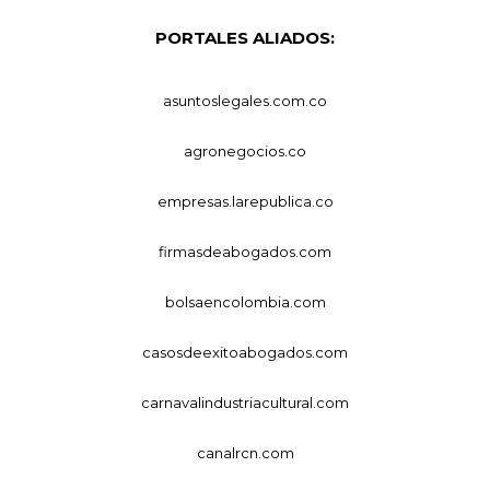
PORTALES ALIADOS:
asuntoslegales.com.co
agronegocios.co
empresas.larepublica.co
firmasdeabogados.com
bolsaencolombia.com
casosdeexitoabogados.com
carnavalindustriacultural.com
canalrcn.com