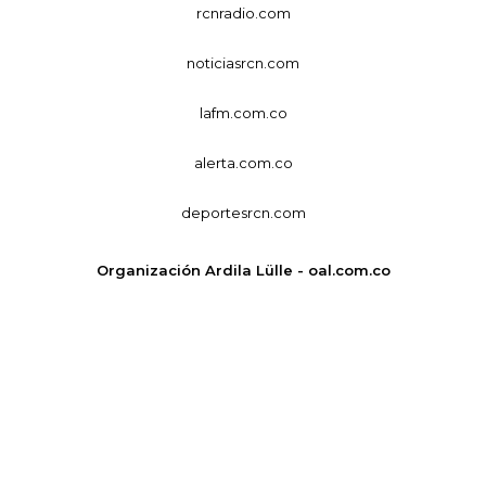
rcnradio.com
noticiasrcn.com
lafm.com.co
alerta.com.co
deportesrcn.com
Organización Ardila Lülle - oal.com.co