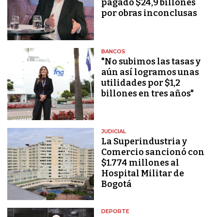
pagado $24,9 billones
por obras inconclusas
BANCOS
"No subimos las tasas y
aún así logramos unas
utilidades por $1,2
billones en tres años"
JUDICIAL
La Superindustria y
Comercio sancionó con
$1.774 millones al
Hospital Militar de
Bogotá
DEPORTE