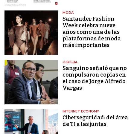
MODA
Santander Fashion
Week celebra nueve
años como una de las
plataformas de moda
más importantes
JUDICIAL
Sanguino señaló que no
compulsaron copias en
el caso de Jorge Alfredo
Vargas
INTERNET ECONOMY
Ciberseguridad: del área
de TI a las juntas