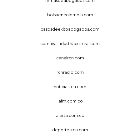
firmasdeabogados.com
bolsaencolombia.com
casosdeexitoabogados.com
carnavalindustriacultural.com
canalrcn.com
rcnradio.com
noticiasrcn.com
lafm.com.co
alerta.com.co
deportesrcn.com