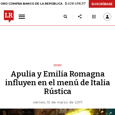
$ 408.498,97
+$ 8.753,81
+2,19%
PRA BANCO DE LA REPÚBLICA
T
SUSCRÍBASE
OCIO
Apulia y Emilia Romagna
influyen en el menú de Italia
Rústica
viernes, 10 de marzo de 2017