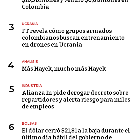
$10,3 billones y vendió $6,6 billones en
Colombia
UCRANIA
3
FT revela cómo grupos armados
colombianos buscan entrenamiento
en drones en Ucrania
ANÁLISIS
4
Más Hayek, mucho más Hayek
INDUSTRIA
5
Alianza In pide derogar decreto sobre
repartidores y alerta riesgo para miles
de empleos
BOLSAS
6
El dólar cerró $21,81 a la baja durante el
último día hábil del gobierno de