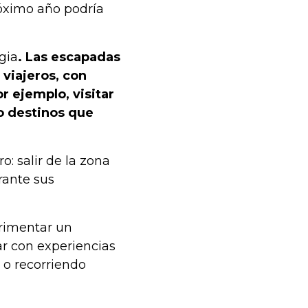
róximo año podría
gia
. Las escapadas
 viajeros, con
 ejemplo, visitar
o destinos que
o: salir de la zona
rante sus
erimentar un
ar con experiencias
 o recorriendo