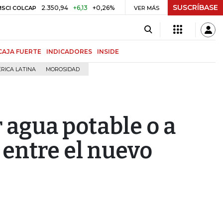
SUSCRÍBASE
2.350,94
+6,13
+0,26%
US$ 78,01
US$ 2,92
CAP
PETRÓLEO WTI
VER MÁS
CAJA FUERTE
INDICADORES
INSIDE
RICA LATINA
MOROSIDAD
 agua potable o a
 entre el nuevo