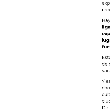
exp
recu
Hay
lig
exp
lug
fue
Est
de 
vac
Y e
cho
cul
ciu
De 