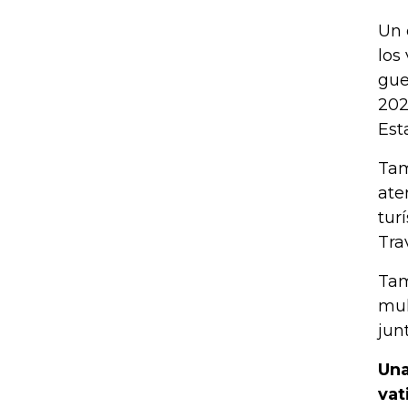
Un 
los
gue
202
Est
Tam
ate
tur
Tra
Tam
mul
jun
Una
vat