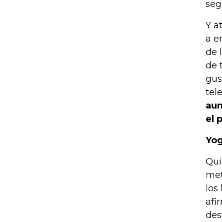
seg
Y a
a e
de 
de 
gus
tel
aum
el 
Yog
Qui
met
los
afi
des