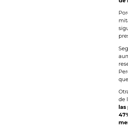
de 
Por
mit
sig
pre
Seg
aum
res
Per
que
Otr
de 
las
47%
men