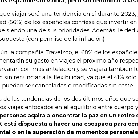
los españoles lo valora, pero sin renunciar a l
que viajar será una tendencia en sí durante 2023,
ad (56%) de los españoles confiesa que invertir e
ue siendo una de sus prioridades. Además, le de
supuesto (con permiso de la inflación).
ún la compañía Travelzoo, el 68% de los español
entarán su gasto en viajes el próximo año respec
ervarán con más antelación y se viajará también 
o sin renunciar a la flexibilidad, ya que el 41% solo
 puedan ser canceladas o modificadas sin coste.
a de las tendencias de los dos últimos años que se
los viajes enfocados en el equilibrio entre cuerpo
 personas aspira a encontrar la paz en un retiro 
 está dispuesta a hacer una escapada para cen
tal o en la superación de momentos personal