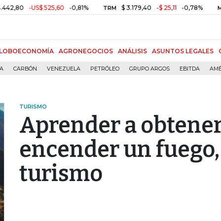
-US$ 525,60
-0,81%
$ 3.179,40
-$ 25,11
-0,78%
TRM
MSCI COL
LOBOECONOMÍA
AGRONEGOCIOS
ANÁLISIS
ASUNTOS LEGALES
ÍA
CARBÓN
VENEZUELA
PETRÓLEO
GRUPO ARGOS
EBITDA
AMÉ
TURISMO
Aprender a obtener
encender un fuego,
turismo