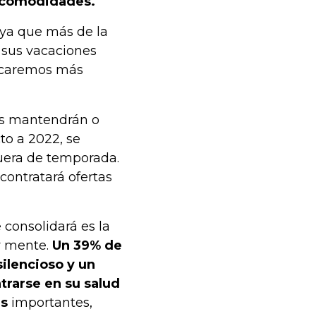
as comodidades.
 ya que más de la
n sus vacaciones
dicaremos más
es mantendrán o
to a 2022, se
fuera de temporada.
 contratará ofertas
 consolidará es la
 y mente.
Un 39% de
silencioso y un
trarse en su salud
es
importantes,