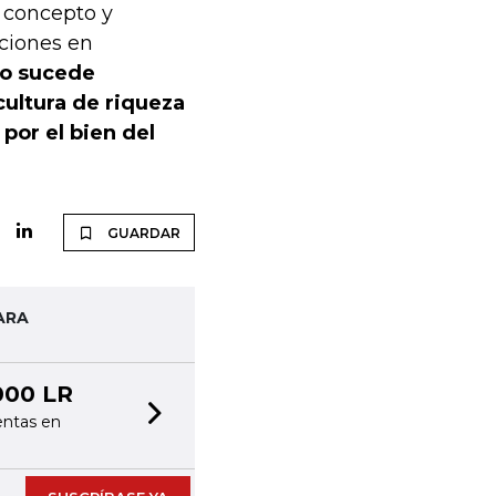
e concepto y
aciones en
to sucede
cultura de riqueza
por el bien del
GUARDAR
ARA
000 LR
entas en
Next slide