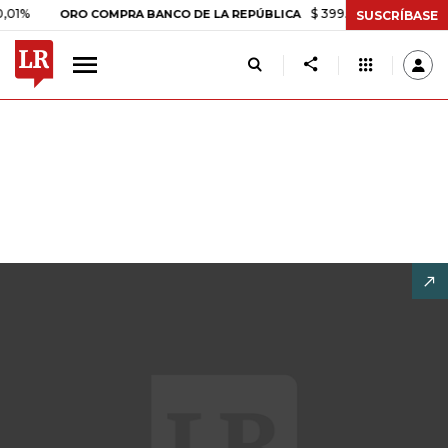
$ 399.745,16
+$ 2.295,71
+0
ORO COMPRA BANCO DE LA REPÚBLICA
SUSCRÍBASE