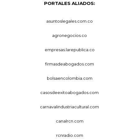
PORTALES ALIADOS:
asuntoslegales.com.co
agronegocios.co
empresas.larepublica.co
firmasdeabogados.com
bolsaencolombia.com
casosdeexitoabogados.com
carnavalindustriacultural.com
canalrcn.com
rcnradio.com